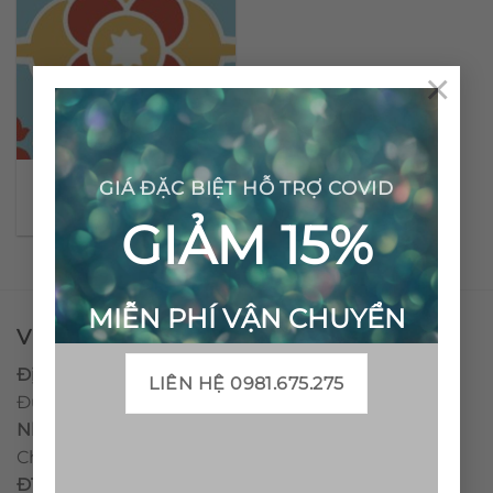
×
Gạch bông cổ điển CTS
GIÁ ĐẶC BIỆT HỖ TRỢ COVID
51.4
GIẢM 15%
MIỄN PHÍ VẬN CHUYỂN
VPĐD - CTY TNHH GẠCH BÔNG VIỆT NAM
Địa chỉ:
CCN Quán Lát, Xã Đức Chánh, Huyện Mộ
LIÊN HỆ 0981.675.275
Đức, Tỉnh Quảng Ngãi
Nhà máy miền trung:
L1 CCN Quán Lát, Xã Đức
Chánh, Huyện Mộ Đức, Tỉnh Quảng Ngãi, Việt Nam
ĐT
:
0938.010516