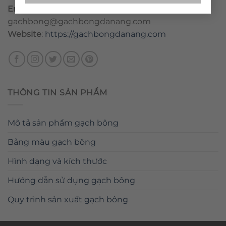
Email
:
danang@gachbongdanang.com
–
gachbong@gachbongdanang.com
Website
:
https://gachbongdanang.com
THÔNG TIN SẢN PHẨM
Mô tả sản phẩm gạch bông
Bảng màu gạch bông
Hình dạng và kích thước
Hướng dẫn sử dụng gạch bông
Quy trình sản xuất gạch bông