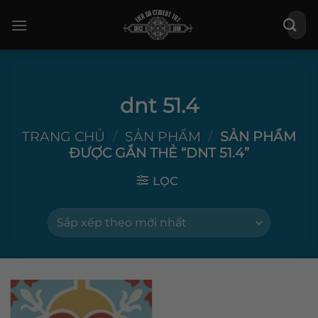
Bỏ
Tìm
qua
kiếm:
nội
dung
dnt 51.4
TRANG CHỦ
/
SẢN PHẨM
/
SẢN PHẨM
ĐƯỢC GẮN THẺ “DNT 51.4”
LỌC