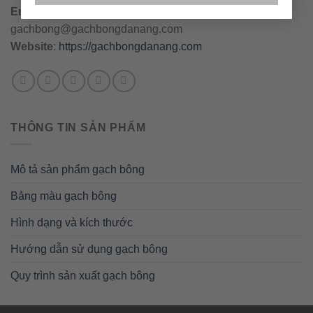
Email
:
danang@gachbongdanang.com
–
gachbong@gachbongdanang.com
Website
:
https://gachbongdanang.com
THÔNG TIN SẢN PHẨM
Mô tả sản phẩm gạch bông
Bảng màu gạch bông
Hình dạng và kích thước
Hướng dẫn sử dụng gạch bông
Quy trình sản xuất gạch bông