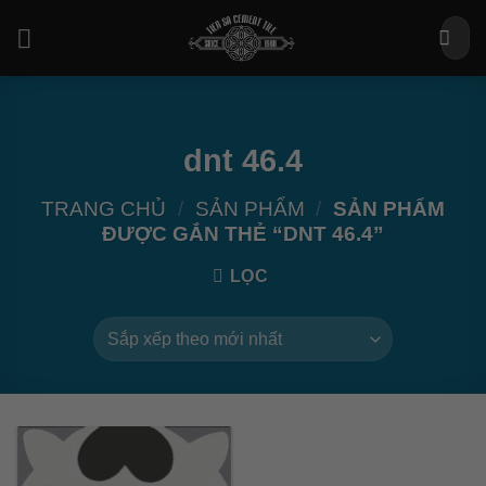
Bỏ
Tìm
qua
kiếm:
nội
dung
dnt 46.4
TRANG CHỦ
/
SẢN PHẨM
/
SẢN PHẨM
ĐƯỢC GẮN THẺ “DNT 46.4”
LỌC