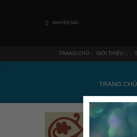
Bỏ
qua
nội
KHUYẾN MÃI
dung
TRANG CHỦ
GIỚI THIỆU
TRANG CHỦ