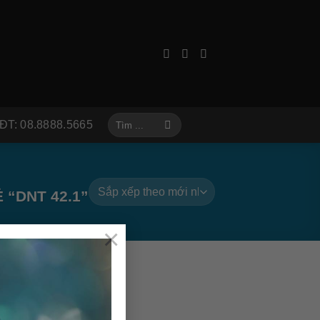
Tìm
ĐT: 08.8888.5665
kiếm:
“DNT 42.1”
×