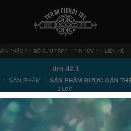
SẢN PHẨM
BỘ SƯU TẬP
TIN TỨC
LIÊN HỆ
dnt 42.1
/
SẢN PHẨM
/
SẢN PHẨM ĐƯỢC GẮN THẺ 
LỌC