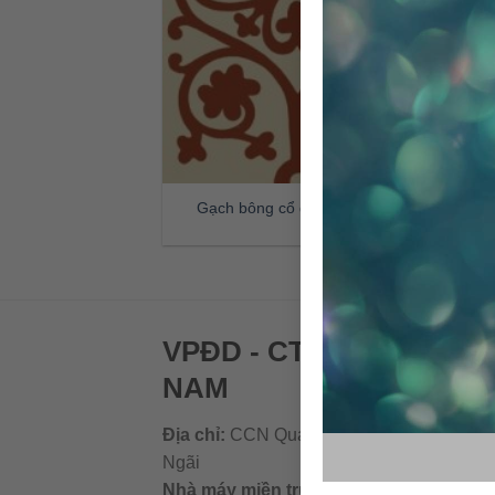
Gạch bông cổ điển CTS 42.1
VPĐD - CTY TNHH GẠC
NAM
Địa chỉ:
CCN Quán Lát, Xã Đức Chánh, H
Ngãi
Nhà máy miền trung:
L1 CCN Quán Lát, 