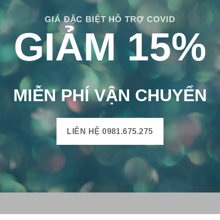
GIÁ ĐẶC BIỆT HỖ TRỢ COVID
GIẢM 15%
MIỄN PHÍ VẬN CHUYỂN
LIÊN HỆ 0981.675.275
H BÔNG VIỆT
THÔNG TIN SẢN PHẨM
Mô tả sản phẩm gạch bông
uyện Mộ Đức, Tỉnh Quảng
Bảng màu gạch bông
Xã Đức Chánh, Huyện Mộ