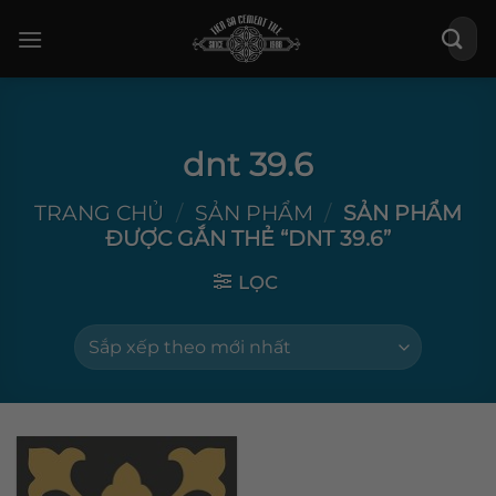
Bỏ
Tìm
qua
kiếm:
nội
dung
dnt 39.6
TRANG CHỦ
/
SẢN PHẨM
/
SẢN PHẨM
ĐƯỢC GẮN THẺ “DNT 39.6”
LỌC