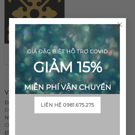
×
Gạch bông cổ điển CTS
GIÁ ĐẶC BIỆT HỖ TRỢ COVID
39.6
GIẢM 15%
MIỄN PHÍ VẬN CHUYỂN
VPĐD - CTY TNHH GẠCH BÔNG VIỆT NAM
Địa chỉ:
CCN Quán Lát, Xã Đức Chánh, Huyện Mộ
LIÊN HỆ 0981.675.275
Đức, Tỉnh Quảng Ngãi
Nhà máy miền trung:
L1 CCN Quán Lát, Xã Đức
Chánh, Huyện Mộ Đức, Tỉnh Quảng Ngãi, Việt Nam
ĐT
:
0938.010516