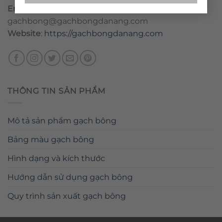
Email
:
danang@gachbongdanang.com
–
gachbong@gachbongdanang.com
Website
:
https://gachbongdanang.com
THÔNG TIN SẢN PHẨM
Mô tả sản phẩm gạch bông
Bảng màu gạch bông
Hình dạng và kích thước
Hướng dẫn sử dụng gạch bông
Quy trình sản xuất gạch bông