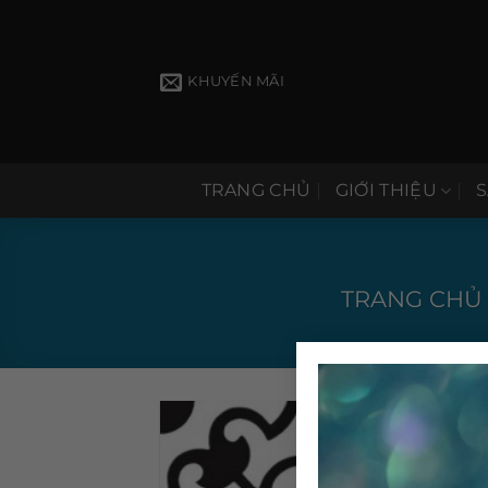
Bỏ
qua
nội
KHUYẾN MÃI
dung
TRANG CHỦ
GIỚI THIỆU
TRANG CHỦ