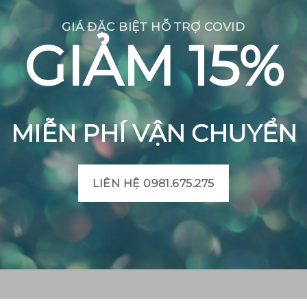
GIÁ ĐẶC BIỆT HỖ TRỢ COVID
GIẢM 15%
MIỄN PHÍ VẬN CHUYỂN
LIÊN HỆ 0981.675.275
CH BÔNG VIỆT
THÔNG TIN SẢN PHẨM
Mô tả sản phẩm gạch bô
 Huyện Mộ Đức, Tỉnh
Bảng màu gạch bông
t, Xã Đức Chánh, Huyện