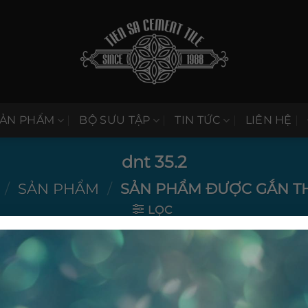
SẢN PHẨM
BỘ SƯU TẬP
TIN TỨC
LIÊN HỆ
dnt 35.2
/
SẢN PHẨM
/
SẢN PHẨM ĐƯỢC GẮN THẺ
LỌC