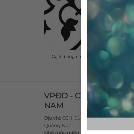
Gạch bông cổ điển CTS 35.2
VPĐD - CTY TNHH GẠ
NAM
Địa chỉ:
CCN Quán Lát, Xã Đức Chánh,
Quảng Ngãi
Nhà máy miền trung:
L1 CCN Quán Lá