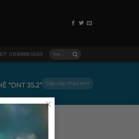
Tìm
ĐT: 08.8888.5665
kiếm:
 “DNT 35.2”
×