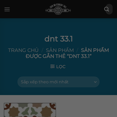
Bỏ
Tìm
qua
kiếm:
nội
dung
dnt 33.1
TRANG CHỦ
/
SẢN PHẨM
/
SẢN PHẨM
ĐƯỢC GẮN THẺ “DNT 33.1”
LỌC