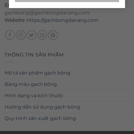
Email
:
danang@gachbongdanang.com
–
gachbong@gachbongdanang.com
Website
:
https://gachbongdanang.com
THÔNG TIN SẢN PHẨM
Mô tả sản phẩm gạch bông
Bảng màu gạch bông
Hình dạng và kích thước
Hướng dẫn sử dụng gạch bông
Quy trình sản xuất gạch bông