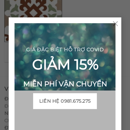
×
Gạch bông cổ điển CTS
GIÁ ĐẶC BIỆT HỖ TRỢ COVID
33.1
GIẢM 15%
MIỄN PHÍ VẬN CHUYỂN
VPĐD - CTY TNHH GẠCH BÔNG VIỆT NAM
Địa chỉ:
CCN Quán Lát, Xã Đức Chánh, Huyện Mộ
LIÊN HỆ 0981.675.275
Đức, Tỉnh Quảng Ngãi
Nhà máy miền trung:
L1 CCN Quán Lát, Xã Đức
Chánh, Huyện Mộ Đức, Tỉnh Quảng Ngãi, Việt Nam
ĐT
:
0938.010516