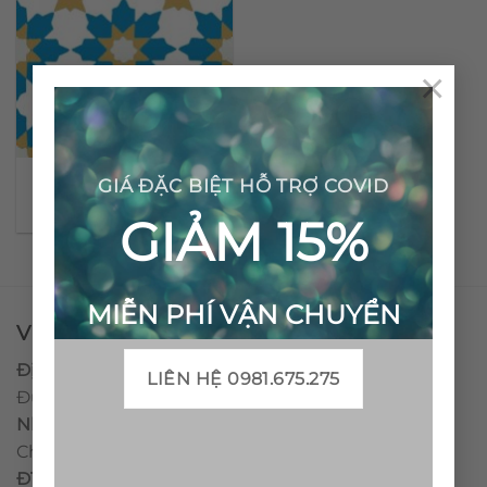
×
Gạch bông cổ điển CTS
GIÁ ĐẶC BIỆT HỖ TRỢ COVID
3.6
GIẢM 15%
MIỄN PHÍ VẬN CHUYỂN
VPĐD - CTY TNHH GẠCH BÔNG VIỆT NAM
Địa chỉ:
CCN Quán Lát, Xã Đức Chánh, Huyện Mộ
LIÊN HỆ 0981.675.275
Đức, Tỉnh Quảng Ngãi
Nhà máy miền trung:
L1 CCN Quán Lát, Xã Đức
Chánh, Huyện Mộ Đức, Tỉnh Quảng Ngãi, Việt Nam
ĐT
:
0938.010516