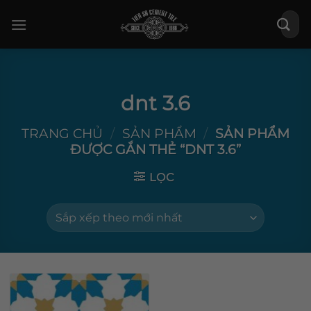
Bỏ
Tìm
qua
kiếm:
nội
dung
dnt 3.6
TRANG CHỦ
/
SẢN PHẨM
/
SẢN PHẨM
ĐƯỢC GẮN THẺ “DNT 3.6”
LỌC