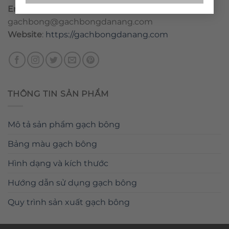
Email
:
danang@gachbongdanang.com
–
gachbong@gachbongdanang.com
Website
:
https://gachbongdanang.com
THÔNG TIN SẢN PHẨM
Mô tả sản phẩm gạch bông
Bảng màu gạch bông
Hình dạng và kích thước
Hướng dẫn sử dụng gạch bông
Quy trình sản xuất gạch bông