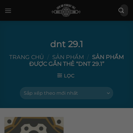
Bỏ
Tìm
qua
kiếm:
nội
dung
dnt 29.1
TRANG CHỦ
/
SẢN PHẨM
/
SẢN PHẨM
ĐƯỢC GẮN THẺ “DNT 29.1”
LỌC