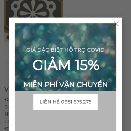
×
Gạch bông cổ điển CTS
GIÁ ĐẶC BIỆT HỖ TRỢ COVID
29.1
GIẢM 15%
MIỄN PHÍ VẬN CHUYỂN
VPĐD - CTY TNHH GẠCH BÔNG VIỆT NAM
Địa chỉ:
CCN Quán Lát, Xã Đức Chánh, Huyện Mộ
LIÊN HỆ 0981.675.275
Đức, Tỉnh Quảng Ngãi
Nhà máy miền trung:
L1 CCN Quán Lát, Xã Đức
Chánh, Huyện Mộ Đức, Tỉnh Quảng Ngãi, Việt Nam
ĐT
:
0938.010516