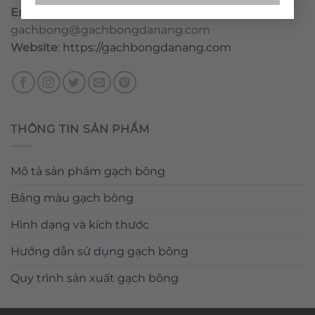
Email
:
danang@gachbongdanang.com
–
gachbong@gachbongdanang.com
Website
:
https://gachbongdanang.com
THÔNG TIN SẢN PHẨM
Mô tả sản phẩm gạch bông
Bảng màu gạch bông
Hình dạng và kích thước
Hướng dẫn sử dụng gạch bông
Quy trình sản xuất gạch bông