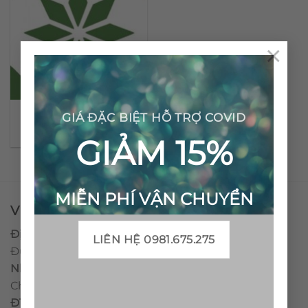
×
Gạch bông cổ điển CTS
GIÁ ĐẶC BIỆT HỖ TRỢ COVID
27.4
GIẢM 15%
MIỄN PHÍ VẬN CHUYỂN
VPĐD - CTY TNHH GẠCH BÔNG VIỆT NAM
Địa chỉ:
CCN Quán Lát, Xã Đức Chánh, Huyện Mộ
LIÊN HỆ 0981.675.275
Đức, Tỉnh Quảng Ngãi
Nhà máy miền trung:
L1 CCN Quán Lát, Xã Đức
Chánh, Huyện Mộ Đức, Tỉnh Quảng Ngãi, Việt Nam
ĐT
:
0938.010516