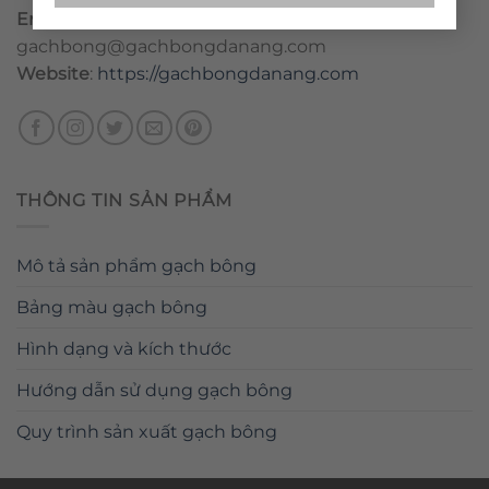
Email
:
danang@gachbongdanang.com
–
gachbong@gachbongdanang.com
Website
:
https://gachbongdanang.com
THÔNG TIN SẢN PHẨM
Mô tả sản phẩm gạch bông
Bảng màu gạch bông
Hình dạng và kích thước
Hướng dẫn sử dụng gạch bông
Quy trình sản xuất gạch bông