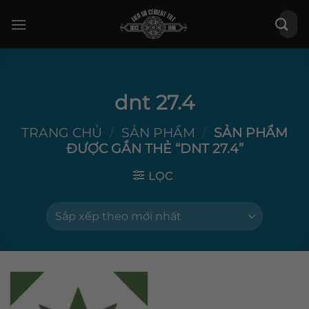
Bỏ
Tìm
qua
kiếm:
nội
dung
dnt 27.4
TRANG CHỦ
/
SẢN PHẨM
/
SẢN PHẨM
ĐƯỢC GẮN THẺ “DNT 27.4”
LỌC