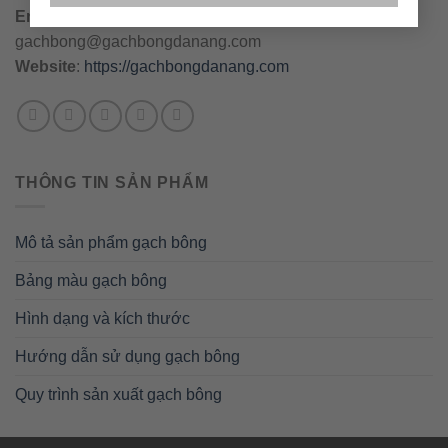
Email
:
danang@gachbongdanang.com
–
gachbong@gachbongdanang.com
Website
:
https://gachbongdanang.com
THÔNG TIN SẢN PHẨM
Mô tả sản phẩm gạch bông
Bảng màu gạch bông
Hình dạng và kích thước
Hướng dẫn sử dụng gạch bông
Quy trình sản xuất gạch bông