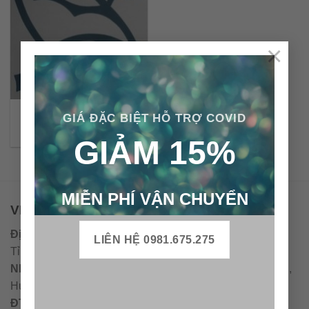
×
Gạch bông cổ điển CTS
GIÁ ĐẶC BIỆT HỖ TRỢ COVID
24.2
GIẢM 15%
MIỄN PHÍ VẬN CHUYỂN
VPĐD - CTY TNHH GẠCH BÔNG VIỆT NAM
Địa chỉ:
CCN Quán Lát, Xã Đức Chánh, Huyện Mộ Đức,
LIÊN HỆ 0981.675.275
Tỉnh Quảng Ngãi
Nhà máy miền trung:
L1 CCN Quán Lát, Xã Đức Chánh,
Huyện Mộ Đức, Tỉnh Quảng Ngãi, Việt Nam
ĐT
:
0938.010516