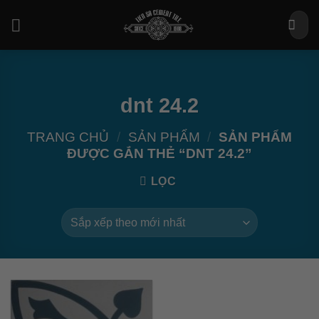
Bỏ
Tìm
qua
kiếm:
nội
dung
dnt 24.2
TRANG CHỦ
/
SẢN PHẨM
/
SẢN PHẨM
ĐƯỢC GẮN THẺ “DNT 24.2”
LỌC