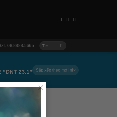
Tìm
ĐT: 08.8888.5665
kiếm:
“DNT 23.1”
×