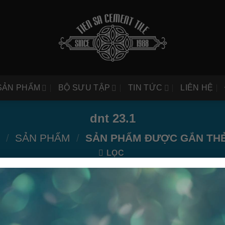
SẢN PHẨM
BỘ SƯU TẬP
TIN TỨC
LIÊN HỆ
dnt 23.1
/
SẢN PHẨM
/
SẢN PHẨM ĐƯỢC GẮN THẺ 
LỌC