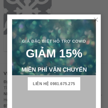
×
Gạch bông cổ điển CTS
GIÁ ĐẶC BIỆT HỖ TRỢ COVID
22.5
GIẢM 15%
MIỄN PHÍ VẬN CHUYỂN
VPĐD - CTY TNHH GẠCH BÔNG VIỆT NAM
Địa chỉ:
CCN Quán Lát, Xã Đức Chánh, Huyện Mộ Đức,
LIÊN HỆ 0981.675.275
Tỉnh Quảng Ngãi
Nhà máy miền trung:
L1 CCN Quán Lát, Xã Đức Chánh,
Huyện Mộ Đức, Tỉnh Quảng Ngãi, Việt Nam
ĐT
:
0938.010516