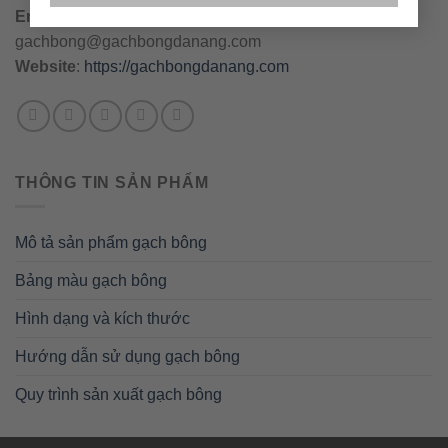
Email
:
danang@gachbongdanang.com
–
gachbong@gachbongdanang.com
Website
:
https://gachbongdanang.com
THÔNG TIN SẢN PHẨM
Mô tả sản phẩm gạch bông
Bảng màu gạch bông
Hình dạng và kích thước
Hướng dẫn sử dụng gạch bông
Quy trình sản xuất gạch bông