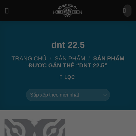
Bỏ
Tìm
qua
kiếm:
nội
dung
dnt 22.5
TRANG CHỦ
/
SẢN PHẨM
/
SẢN PHẨM
ĐƯỢC GẮN THẺ “DNT 22.5”
LỌC