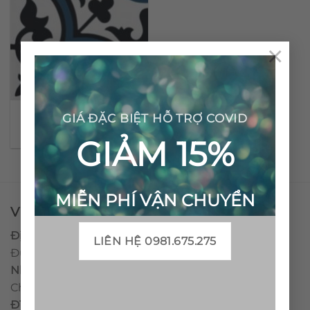
×
Gạch bông cổ điển CTS
GIÁ ĐẶC BIỆT HỖ TRỢ COVID
2.5
GIẢM 15%
MIỄN PHÍ VẬN CHUYỂN
VPĐD - CTY TNHH GẠCH BÔNG VIỆT NAM
Địa chỉ:
CCN Quán Lát, Xã Đức Chánh, Huyện Mộ
LIÊN HỆ 0981.675.275
Đức, Tỉnh Quảng Ngãi
Nhà máy miền trung:
L1 CCN Quán Lát, Xã Đức
Chánh, Huyện Mộ Đức, Tỉnh Quảng Ngãi, Việt Nam
ĐT
:
0938.010516