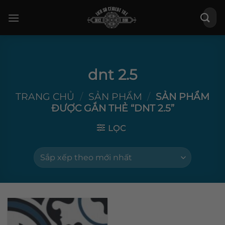
Bỏ
Tìm
qua
kiếm:
nội
dung
dnt 2.5
TRANG CHỦ
/
SẢN PHẨM
/
SẢN PHẨM
ĐƯỢC GẮN THẺ “DNT 2.5”
LỌC