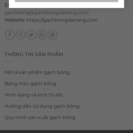
Email
:
danang@gachbongdanang.com
–
gachbong@gachbongdanang.com
Website
:
https://gachbongdanang.com
THÔNG TIN SẢN PHẨM
Mô tả sản phẩm gạch bông
Bảng màu gạch bông
Hình dạng và kích thước
Hướng dẫn sử dụng gạch bông
Quy trình sản xuất gạch bông