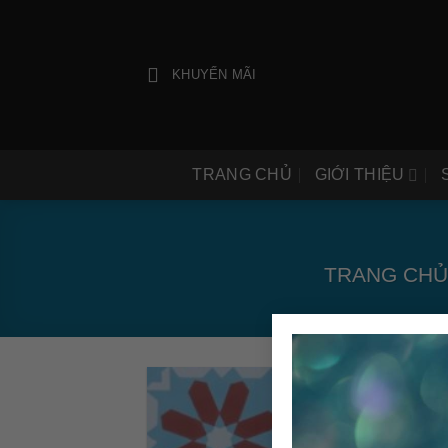
Bỏ
qua
nội
KHUYẾN MÃI
dung
TRANG CHỦ
GIỚI THIỆU
TRANG CHỦ