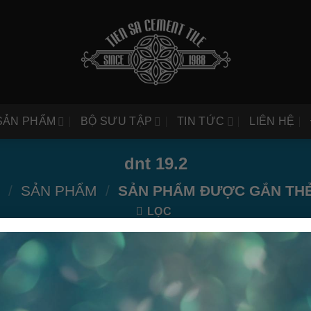
SẢN PHẨM
BỘ SƯU TẬP
TIN TỨC
LIÊN HỆ
dnt 19.2
/
SẢN PHẨM
/
SẢN PHẨM ĐƯỢC GẮN THẺ 
LỌC