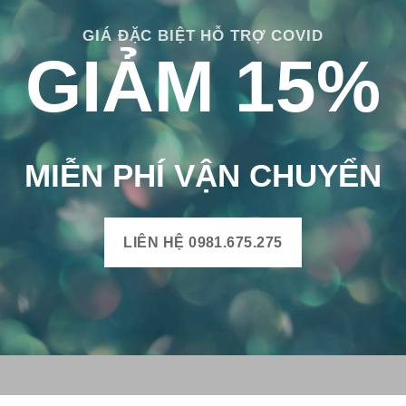
GIÁ ĐẶC BIỆT HỖ TRỢ COVID
GIẢM 15%
MIỄN PHÍ VẬN CHUYỂN
LIÊN HỆ 0981.675.275
H BÔNG VIỆT
THÔNG TIN SẢN PHẨM
Mô tả sản phẩm gạch bông
uyện Mộ Đức, Tỉnh Quảng
Bảng màu gạch bông
Xã Đức Chánh, Huyện Mộ