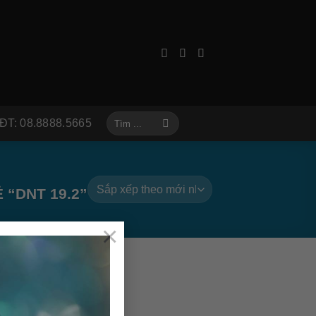
Tìm
ĐT: 08.8888.5665
kiếm:
“DNT 19.2”
×