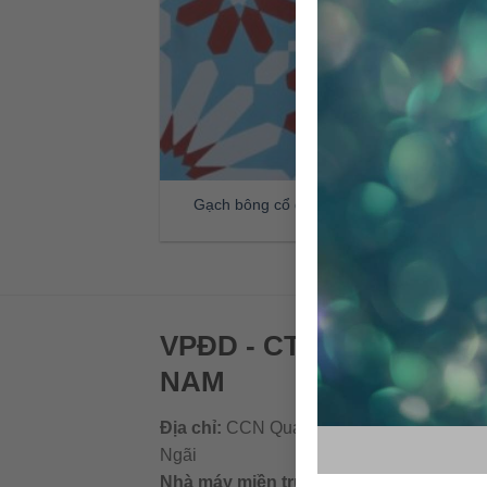
Gạch bông cổ điển CTS 19.2
VPĐD - CTY TNHH GẠC
NAM
Địa chỉ:
CCN Quán Lát, Xã Đức Chánh, H
Ngãi
Nhà máy miền trung:
L1 CCN Quán Lát, 