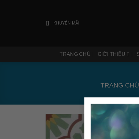
Bỏ
qua
nội
KHUYẾN MÃI
dung
TRANG CHỦ
GIỚI THIỆU
TRANG CHỦ