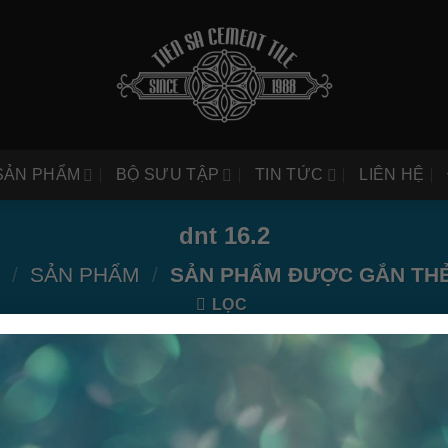
SẢN PHẨM
BỘ SƯU TẬP
TIN TỨC
LIÊN HỆ
dnt 16.2
/
SẢN PHẨM
/
SẢN PHẨM ĐƯỢC GẮN THẺ 
LỌC