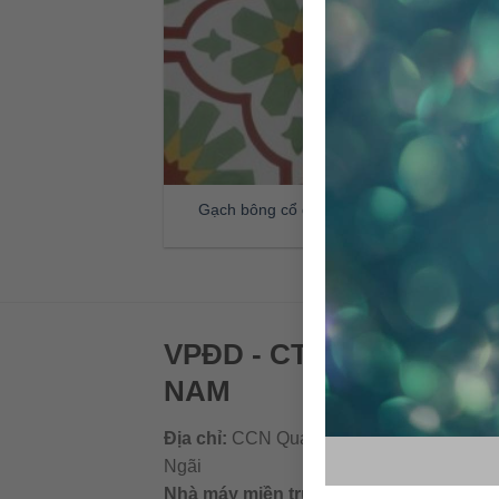
Gạch bông cổ điển CTS 16.2
VPĐD - CTY TNHH GẠC
NAM
Địa chỉ:
CCN Quán Lát, Xã Đức Chánh, H
Ngãi
Nhà máy miền trung:
L1 CCN Quán Lát, 