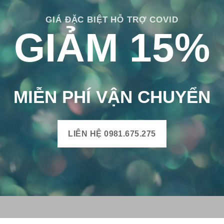
GIÁ ĐẶC BIỆT HỖ TRỢ COVID
GIẢM 15%
MIỄN PHÍ VẬN CHUYỂN
LIÊN HỆ 0981.675.275
H BÔNG VIỆT
THÔNG TIN SẢN PHẨM
Mô tả sản phẩm gạch bông
uyện Mộ Đức, Tỉnh Quảng
Bảng màu gạch bông
Xã Đức Chánh, Huyện Mộ