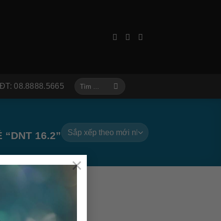
Tìm
ĐT: 08.8888.5665
kiếm:
“DNT 16.2”
×