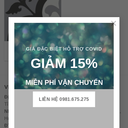
×
Gạch bông cổ điển CTS
GIÁ ĐẶC BIỆT HỖ TRỢ COVID
15.7
GIẢM 15%
MIỄN PHÍ VẬN CHUYỂN
VPĐD - CTY TNHH GẠCH BÔNG VIỆT NAM
Địa chỉ:
CCN Quán Lát, Xã Đức Chánh, Huyện Mộ Đức,
LIÊN HỆ 0981.675.275
Tỉnh Quảng Ngãi
Nhà máy miền trung:
L1 CCN Quán Lát, Xã Đức Chánh,
Huyện Mộ Đức, Tỉnh Quảng Ngãi, Việt Nam
ĐT
:
0938.010516