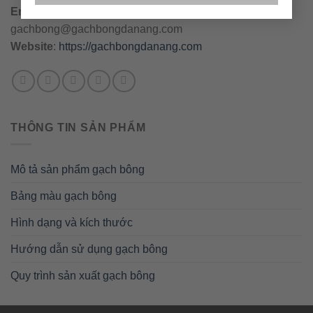
Email
:
danang@gachbongdanang.com
–
gachbong@gachbongdanang.com
Website
:
https://gachbongdanang.com
THÔNG TIN SẢN PHẨM
Mô tả sản phẩm gạch bông
Bảng màu gạch bông
Hình dạng và kích thước
Hướng dẫn sử dụng gạch bông
Quy trình sản xuất gạch bông