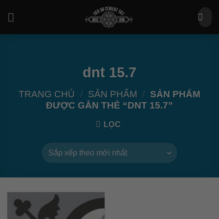
Bỏ
Tìm
qua
kiếm:
nội
dung
dnt 15.7
TRANG CHỦ
/
SẢN PHẨM
/
SẢN PHẨM
ĐƯỢC GẮN THẺ “DNT 15.7”
LỌC