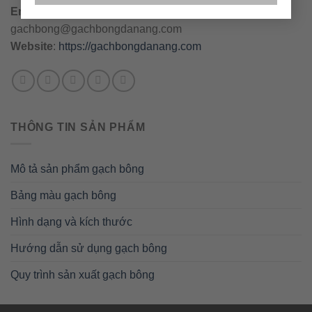
Email
:
danang@gachbongdanang.com
–
gachbong@gachbongdanang.com
Website
:
https://gachbongdanang.com
THÔNG TIN SẢN PHẨM
Mô tả sản phẩm gạch bông
Bảng màu gạch bông
Hình dạng và kích thước
Hướng dẫn sử dụng gạch bông
Quy trình sản xuất gạch bông