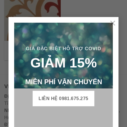
×
Gạch bông cổ điển CTS
GIÁ ĐẶC BIỆT HỖ TRỢ COVID
15.6
GIẢM 15%
MIỄN PHÍ VẬN CHUYỂN
VPĐD - CTY TNHH GẠCH BÔNG VIỆT NAM
Địa chỉ:
CCN Quán Lát, Xã Đức Chánh, Huyện Mộ Đức,
LIÊN HỆ 0981.675.275
Tỉnh Quảng Ngãi
Nhà máy miền trung:
L1 CCN Quán Lát, Xã Đức Chánh,
Huyện Mộ Đức, Tỉnh Quảng Ngãi, Việt Nam
ĐT
:
0938.010516