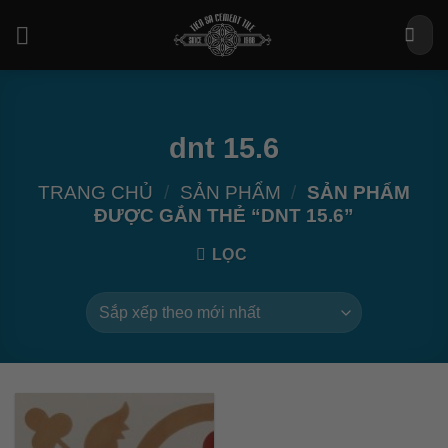
Bỏ
Tìm
qua
kiếm:
nội
dung
dnt 15.6
TRANG CHỦ
/
SẢN PHẨM
/
SẢN PHẨM
ĐƯỢC GẮN THẺ “DNT 15.6”
LỌC