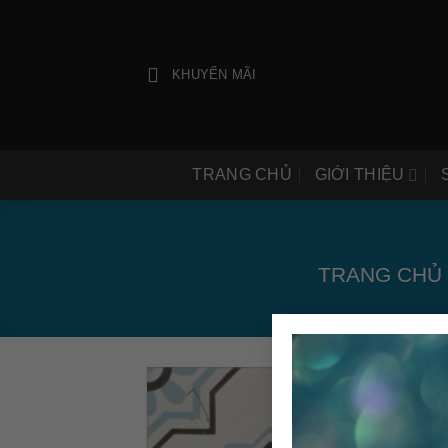
Bỏ
qua
nội
KHUYẾN MÃI
dung
TRANG CHỦ
GIỚI THIỆU
TRANG CHỦ