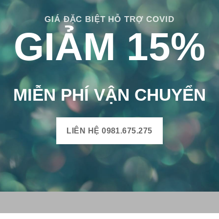
GIÁ ĐẶC BIỆT HỖ TRỢ COVID
GIẢM 15%
MIỄN PHÍ VẬN CHUYỂN
LIÊN HỆ 0981.675.275
H BÔNG VIỆT
THÔNG TIN SẢN PHẨM
Mô tả sản phẩm gạch bông
uyện Mộ Đức, Tỉnh Quảng
Bảng màu gạch bông
Xã Đức Chánh, Huyện Mộ