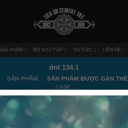
SẢN PHẨM
BỘ SƯU TẬP
TIN TỨC
LIÊN HỆ
dnt 134.1
/
SẢN PHẨM
/
SẢN PHẨM ĐƯỢC GẮN THẺ 
LỌC