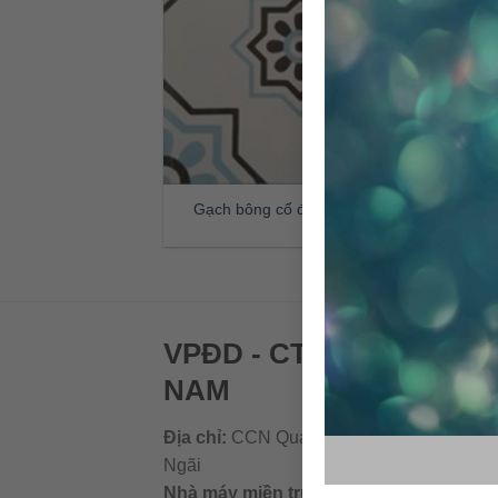
Gạch bông cổ điển CTS 134.1
VPĐD - CTY TNHH GẠC
NAM
Địa chỉ:
CCN Quán Lát, Xã Đức Chánh, H
Ngãi
Nhà máy miền trung:
L1 CCN Quán Lát, 