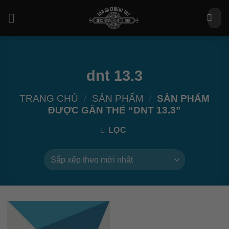
Bỏ
Tìm
qua
kiếm:
nội
dung
dnt 13.3
TRANG CHỦ
/
SẢN PHẨM
/
SẢN PHẨM
ĐƯỢC GẮN THẺ “DNT 13.3”
LỌC