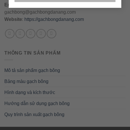
Email
:
danang@gachbongdanang.com
–
gachbong@gachbongdanang.com
Website
:
https://gachbongdanang.com
THÔNG TIN SẢN PHẨM
Mô tả sản phẩm gạch bông
Bảng màu gạch bông
Hình dạng và kích thước
Hướng dẫn sử dụng gạch bông
Quy trình sản xuất gạch bông