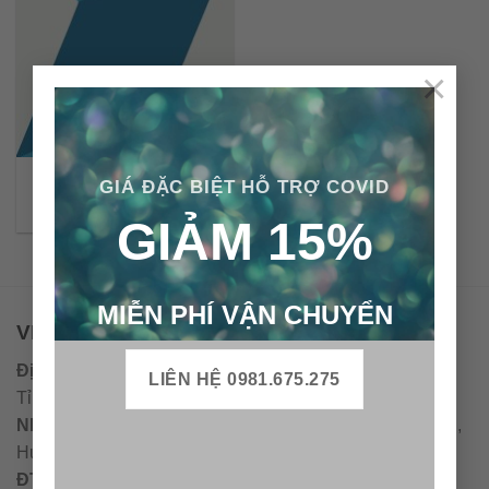
×
Gạch bông cổ điển CTS
GIÁ ĐẶC BIỆT HỖ TRỢ COVID
13.3
GIẢM 15%
MIỄN PHÍ VẬN CHUYỂN
VPĐD - CTY TNHH GẠCH BÔNG VIỆT NAM
Địa chỉ:
CCN Quán Lát, Xã Đức Chánh, Huyện Mộ Đức,
LIÊN HỆ 0981.675.275
Tỉnh Quảng Ngãi
Nhà máy miền trung:
L1 CCN Quán Lát, Xã Đức Chánh,
Huyện Mộ Đức, Tỉnh Quảng Ngãi, Việt Nam
ĐT
:
0938.010516