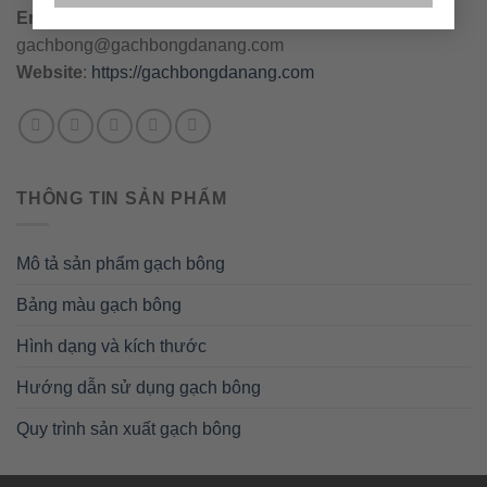
Email
:
danang@gachbongdanang.com
–
gachbong@gachbongdanang.com
Website
:
https://gachbongdanang.com
THÔNG TIN SẢN PHẨM
Mô tả sản phẩm gạch bông
Bảng màu gạch bông
Hình dạng và kích thước
Hướng dẫn sử dụng gạch bông
Quy trình sản xuất gạch bông