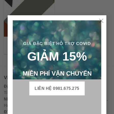
×
Gạch bông cổ điển CTS
GIÁ ĐẶC BIỆT HỖ TRỢ COVID
12.2
GIẢM 15%
MIỄN PHÍ VẬN CHUYỂN
VPĐD - CTY TNHH GẠCH BÔNG VIỆT NAM
Địa chỉ:
CCN Quán Lát, Xã Đức Chánh, Huyện Mộ Đức,
LIÊN HỆ 0981.675.275
Tỉnh Quảng Ngãi
Nhà máy miền trung:
L1 CCN Quán Lát, Xã Đức Chánh,
Huyện Mộ Đức, Tỉnh Quảng Ngãi, Việt Nam
ĐT
:
0938.010516