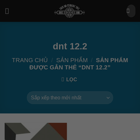
Bỏ
Tìm
qua
kiếm:
nội
dung
dnt 12.2
TRANG CHỦ
/
SẢN PHẨM
/
SẢN PHẨM
ĐƯỢC GẮN THẺ “DNT 12.2”
LỌC