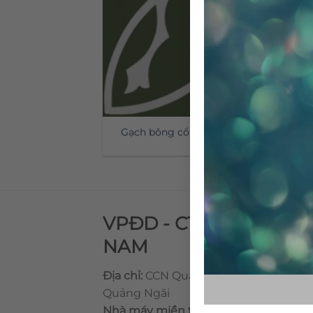
Gạch bông cổ điển CTS 24.5
G
VPĐD - CTY TNHH GẠ
NAM
Địa chỉ:
CCN Quán Lát, Xã Đức Chánh,
Quảng Ngãi
Nhà máy miền trung:
L1 CCN Quán Lá