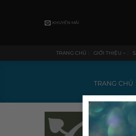
Bỏ
qua
nội
KHUYẾN MÃI
dung
TRANG CHỦ
GIỚI THIỆU
TRANG CHỦ