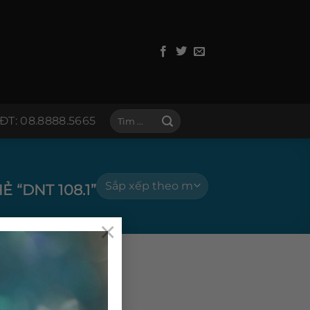
Tìm
ĐT: 08.8888.5665
kiếm:
“DNT 108.1”
×