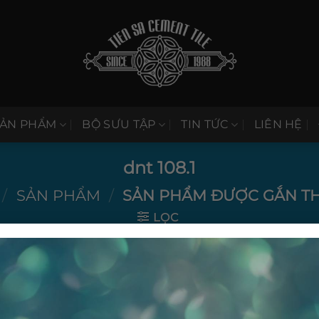
SẢN PHẨM
BỘ SƯU TẬP
TIN TỨC
LIÊN HỆ
dnt 108.1
/
SẢN PHẨM
/
SẢN PHẨM ĐƯỢC GẮN THẺ 
LỌC