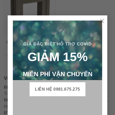
×
Gạch bông gió xi măng CTS
GIÁ ĐẶC BIỆT HỖ TRỢ COVID
– BG22
GIẢM 15%
MIỄN PHÍ VẬN CHUYỂN
VPĐD - CTY TNHH GẠCH BÔNG VIỆT NAM
Địa chỉ:
CCN Quán Lát, Xã Đức Chánh, Huyện Mộ Đức,
LIÊN HỆ 0981.675.275
Tỉnh Quảng Ngãi
Nhà máy miền trung:
L1 CCN Quán Lát, Xã Đức Chánh,
Huyện Mộ Đức, Tỉnh Quảng Ngãi, Việt Nam
ĐT
:
0938.010516