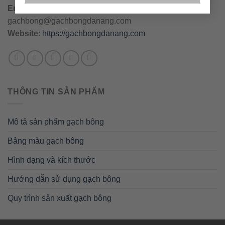
Email
:
danang@gachbongdanang.com
–
gachbong@gachbongdanang.com
Website
:
https://gachbongdanang.com
THÔNG TIN SẢN PHẨM
Mô tả sản phẩm gạch bông
Bảng màu gạch bông
Hình dạng và kích thước
Hướng dẫn sử dụng gạch bông
Quy trình sản xuất gạch bông