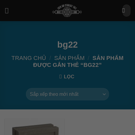
Bỏ
Tìm
qua
kiếm:
nội
dung
bg22
TRANG CHỦ
/
SẢN PHẨM
/
SẢN PHẨM
ĐƯỢC GẮN THẺ “BG22”
LỌC