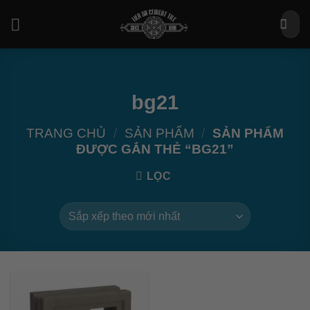
Bỏ
Tìm
qua
kiếm:
nội
dung
bg21
TRANG CHỦ
/
SẢN PHẨM
/
SẢN PHẨM
ĐƯỢC GẮN THẺ “BG21”
LỌC