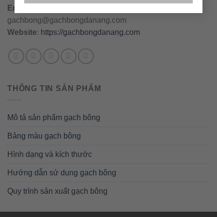
Email
:
danang@gachbongdanang.com
–
gachbong@gachbongdanang.com
Website
:
https://gachbongdanang.com
THÔNG TIN SẢN PHẨM
Mô tả sản phẩm gạch bông
Bảng màu gạch bông
Hình dạng và kích thước
Hướng dẫn sử dụng gạch bông
Quy trình sản xuất gạch bông