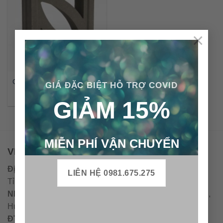
×
Gạch bông gió xi măng CTS
GIÁ ĐẶC BIỆT HỖ TRỢ COVID
– BG21
GIẢM 15%
MIỄN PHÍ VẬN CHUYỂN
VPĐD - CTY TNHH GẠCH BÔNG VIỆT NAM
Địa chỉ:
CCN Quán Lát, Xã Đức Chánh, Huyện Mộ Đức,
LIÊN HỆ 0981.675.275
Tỉnh Quảng Ngãi
Nhà máy miền trung:
L1 CCN Quán Lát, Xã Đức Chánh,
Huyện Mộ Đức, Tỉnh Quảng Ngãi, Việt Nam
ĐT
:
0938.010516