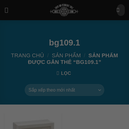
Bỏ
Tìm
qua
kiếm:
nội
dung
bg109.1
TRANG CHỦ
/
SẢN PHẨM
/
SẢN PHẨM
ĐƯỢC GẮN THẺ “BG109.1”
LỌC