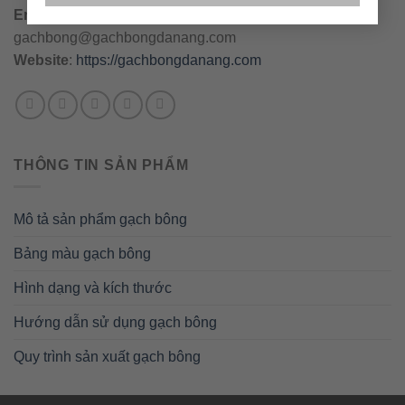
Email
:
danang@gachbongdanang.com
–
gachbong@gachbongdanang.com
Website
:
https://gachbongdanang.com
THÔNG TIN SẢN PHẨM
Mô tả sản phẩm gạch bông
Bảng màu gạch bông
Hình dạng và kích thước
Hướng dẫn sử dụng gạch bông
Quy trình sản xuất gạch bông