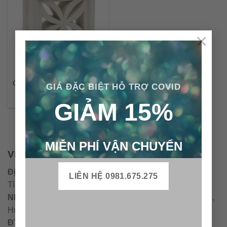
×
Gạch bông gió xi măng CTS
GIÁ ĐẶC BIỆT HỖ TRỢ COVID
– BG109.1
GIẢM 15%
MIỄN PHÍ VẬN CHUYỂN
VPĐD - CTY TNHH GẠCH BÔNG VIỆT NAM
Địa chỉ:
CCN Quán Lát, Xã Đức Chánh, Huyện Mộ Đức,
LIÊN HỆ 0981.675.275
Tỉnh Quảng Ngãi
Nhà máy miền trung:
L1 CCN Quán Lát, Xã Đức Chánh,
Huyện Mộ Đức, Tỉnh Quảng Ngãi, Việt Nam
ĐT
:
0938.010516