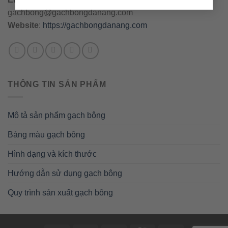
gachbong@gachbongdanang.com
Website
:
https://gachbongdanang.com
THÔNG TIN SẢN PHẨM
Mô tả sản phẩm gạch bông
Bảng màu gạch bông
Hình dạng và kích thước
Hướng dẫn sử dụng gạch bông
Quy trình sản xuất gạch bông