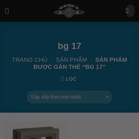
Bỏ
Tìm
qua
kiếm:
nội
dung
bg 17
TRANG CHỦ
/
SẢN PHẨM
/
SẢN PHẨM
ĐƯỢC GẮN THẺ “BG 17”
LỌC