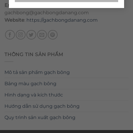
Email
:
danang@gachbongdanang.com
–
gachbong@gachbongdanang.com
Website
:
https://gachbongdanang.com
THÔNG TIN SẢN PHẨM
Mô tả sản phẩm gạch bông
Bảng màu gạch bông
Hình dạng và kích thước
Hướng dẫn sử dụng gạch bông
Quy trình sản xuất gạch bông