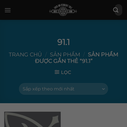
Bỏ
Tìm
qua
kiếm:
nội
dung
91.1
TRANG CHỦ
/
SẢN PHẨM
/
SẢN PHẨM
ĐƯỢC GẮN THẺ “91.1”
LỌC