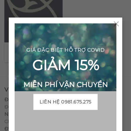
×
Gạch bông cổ điển CTS
GIÁ ĐẶC BIỆT HỖ TRỢ COVID
91.1
GIẢM 15%
MIỄN PHÍ VẬN CHUYỂN
VPĐD - CTY TNHH GẠCH BÔNG VIỆT NAM
Địa chỉ:
CCN Quán Lát, Xã Đức Chánh, Huyện Mộ
LIÊN HỆ 0981.675.275
Đức, Tỉnh Quảng Ngãi
Nhà máy miền trung:
L1 CCN Quán Lát, Xã Đức
Chánh, Huyện Mộ Đức, Tỉnh Quảng Ngãi, Việt Nam
ĐT
:
0938.010516