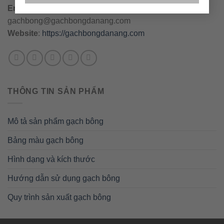
Email
:
danang@gachbongdanang.com
–
gachbong@gachbongdanang.com
Website
:
https://gachbongdanang.com
THÔNG TIN SẢN PHẨM
Mô tả sản phẩm gạch bông
Bảng màu gạch bông
Hình dạng và kích thước
Hướng dẫn sử dụng gạch bông
Quy trình sản xuất gạch bông