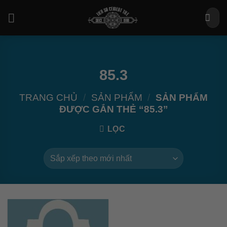
Bỏ
Tìm
qua
kiếm:
nội
dung
85.3
TRANG CHỦ
/
SẢN PHẨM
/
SẢN PHẨM
ĐƯỢC GẮN THẺ “85.3”
LỌC