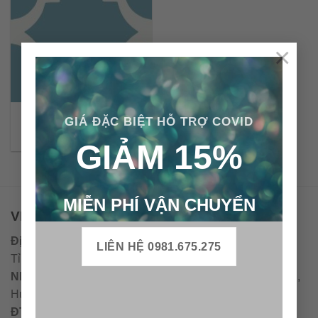
×
Gạch bông cổ điển CTS
GIÁ ĐẶC BIỆT HỖ TRỢ COVID
85.3
GIẢM 15%
MIỄN PHÍ VẬN CHUYỂN
VPĐD - CTY TNHH GẠCH BÔNG VIỆT NAM
Địa chỉ:
CCN Quán Lát, Xã Đức Chánh, Huyện Mộ Đức,
LIÊN HỆ 0981.675.275
Tỉnh Quảng Ngãi
Nhà máy miền trung:
L1 CCN Quán Lát, Xã Đức Chánh,
Huyện Mộ Đức, Tỉnh Quảng Ngãi, Việt Nam
ĐT
:
0938.010516