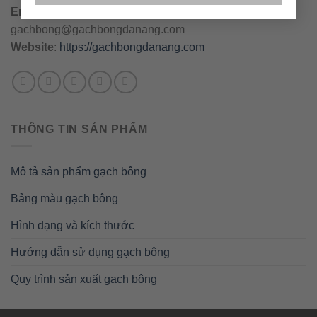
Email
:
danang@gachbongdanang.com
–
gachbong@gachbongdanang.com
Website
:
https://gachbongdanang.com
THÔNG TIN SẢN PHẨM
Mô tả sản phẩm gạch bông
Bảng màu gạch bông
Hình dạng và kích thước
Hướng dẫn sử dụng gạch bông
Quy trình sản xuất gạch bông