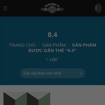
Bỏ
Tìm
qua
kiếm:
nội
dung
8.4
TRANG CHỦ
/
SẢN PHẨM
/
SẢN PHẨM
ĐƯỢC GẮN THẺ “8.4”
LỌC