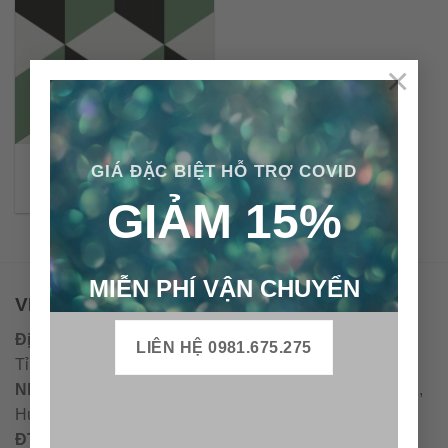
×
Gạch bông cổ điển CTS
GIÁ ĐẶC BIỆT HỖ TRỢ COVID
8.4(4-7-13)
GIẢM 15%
MIỄN PHÍ VẬN CHUYỂN
VPĐD - CTY TNHH GẠCH BÔNG VIỆT NAM
Địa chỉ:
CCN Quán Lát, Xã Đức Chánh, Huyện Mộ Đức,
LIÊN HỆ 0981.675.275
Tỉnh Quảng Ngãi
Nhà máy miền trung:
L1 CCN Quán Lát, Xã Đức Chánh,
Huyện Mộ Đức, Tỉnh Quảng Ngãi, Việt Nam
ĐT
:
0938.010516