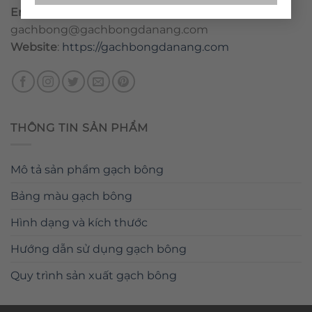
Email
:
danang@gachbongdanang.com
–
gachbong@gachbongdanang.com
Website
:
https://gachbongdanang.com
THÔNG TIN SẢN PHẨM
Mô tả sản phẩm gạch bông
Bảng màu gạch bông
Hình dạng và kích thước
Hướng dẫn sử dụng gạch bông
Quy trình sản xuất gạch bông