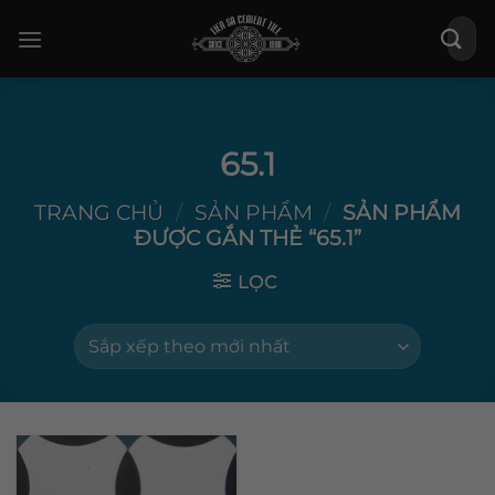
Bỏ
Tìm
qua
kiếm:
nội
dung
65.1
TRANG CHỦ
/
SẢN PHẨM
/
SẢN PHẨM
ĐƯỢC GẮN THẺ “65.1”
LỌC