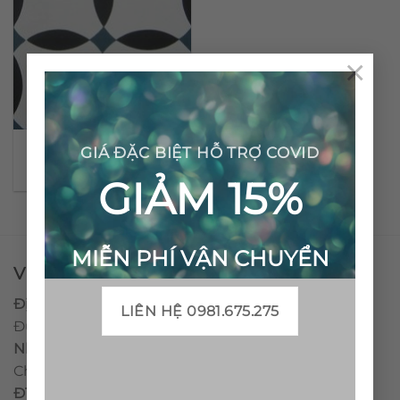
×
Gạch bông cổ điển CTS
GIÁ ĐẶC BIỆT HỖ TRỢ COVID
65.1
GIẢM 15%
MIỄN PHÍ VẬN CHUYỂN
VPĐD - CTY TNHH GẠCH BÔNG VIỆT NAM
Địa chỉ:
CCN Quán Lát, Xã Đức Chánh, Huyện Mộ
LIÊN HỆ 0981.675.275
Đức, Tỉnh Quảng Ngãi
Nhà máy miền trung:
L1 CCN Quán Lát, Xã Đức
Chánh, Huyện Mộ Đức, Tỉnh Quảng Ngãi, Việt Nam
ĐT
:
0938.010516