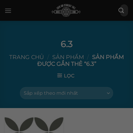
Bỏ
Tìm
qua
kiếm:
nội
dung
6.3
TRANG CHỦ
/
SẢN PHẨM
/
SẢN PHẨM
ĐƯỢC GẮN THẺ “6.3”
LỌC