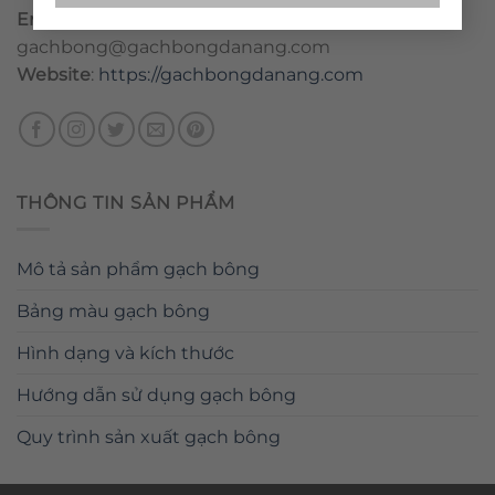
Email
:
danang@gachbongdanang.com
–
gachbong@gachbongdanang.com
Website
:
https://gachbongdanang.com
THÔNG TIN SẢN PHẨM
Mô tả sản phẩm gạch bông
Bảng màu gạch bông
Hình dạng và kích thước
Hướng dẫn sử dụng gạch bông
Quy trình sản xuất gạch bông