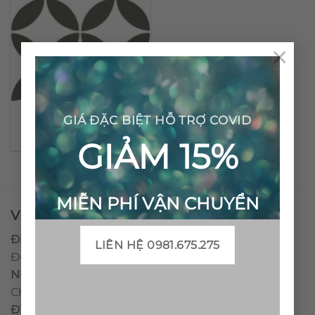
×
Gạch bông cổ điển CTS
GIÁ ĐẶC BIỆT HỖ TRỢ COVID
6.3
GIẢM 15%
MIỄN PHÍ VẬN CHUYỂN
VPĐD - CTY TNHH GẠCH BÔNG VIỆT NAM
Địa chỉ:
CCN Quán Lát, Xã Đức Chánh, Huyện Mộ
LIÊN HỆ 0981.675.275
Đức, Tỉnh Quảng Ngãi
Nhà máy miền trung:
L1 CCN Quán Lát, Xã Đức
Chánh, Huyện Mộ Đức, Tỉnh Quảng Ngãi, Việt Nam
ĐT
:
0938.010516