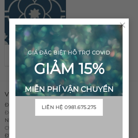
×
Gạch bông cổ điển CTS
GIÁ ĐẶC BIỆT HỖ TRỢ COVID
51.5
GIẢM 15%
MIỄN PHÍ VẬN CHUYỂN
VPĐD - CTY TNHH GẠCH BÔNG VIỆT NAM
Địa chỉ:
CCN Quán Lát, Xã Đức Chánh, Huyện Mộ
LIÊN HỆ 0981.675.275
Đức, Tỉnh Quảng Ngãi
Nhà máy miền trung:
L1 CCN Quán Lát, Xã Đức
Chánh, Huyện Mộ Đức, Tỉnh Quảng Ngãi, Việt Nam
ĐT
:
0938.010516