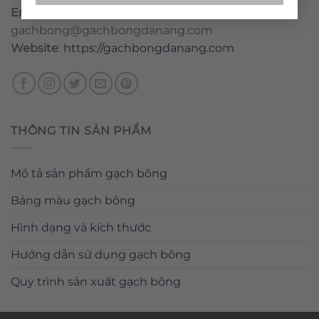
Email
:
danang@gachbongdanang.com
–
gachbong@gachbongdanang.com
Website
:
https://gachbongdanang.com
THÔNG TIN SẢN PHẨM
Mô tả sản phẩm gạch bông
Bảng màu gạch bông
Hình dạng và kích thước
Hướng dẫn sử dụng gạch bông
Quy trình sản xuất gạch bông