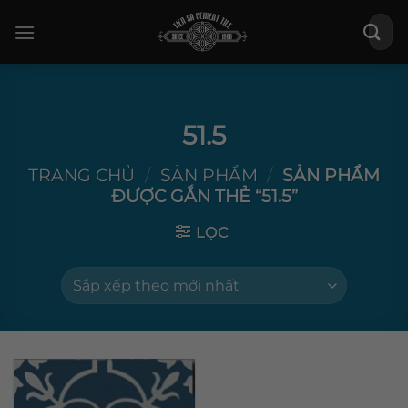
Bỏ
Tìm
qua
kiếm:
nội
dung
51.5
TRANG CHỦ
/
SẢN PHẨM
/
SẢN PHẨM
ĐƯỢC GẮN THẺ “51.5”
LỌC