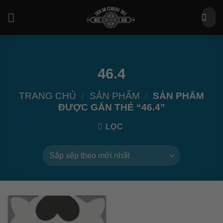
Bỏ
Tìm
qua
kiếm:
nội
dung
46.4
TRANG CHỦ
/
SẢN PHẨM
/
SẢN PHẨM
ĐƯỢC GẮN THẺ “46.4”
LỌC