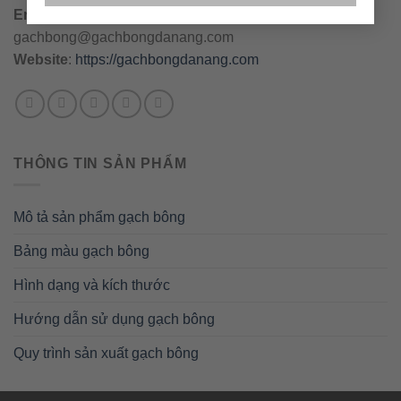
Email
:
danang@gachbongdanang.com
–
gachbong@gachbongdanang.com
Website
:
https://gachbongdanang.com
THÔNG TIN SẢN PHẨM
Mô tả sản phẩm gạch bông
Bảng màu gạch bông
Hình dạng và kích thước
Hướng dẫn sử dụng gạch bông
Quy trình sản xuất gạch bông