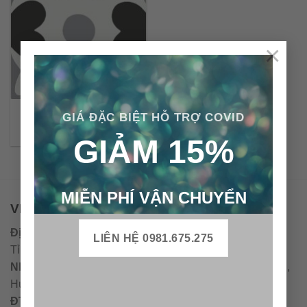
×
Gạch bông cổ điển CTS
GIÁ ĐẶC BIỆT HỖ TRỢ COVID
46.4
GIẢM 15%
MIỄN PHÍ VẬN CHUYỂN
VPĐD - CTY TNHH GẠCH BÔNG VIỆT NAM
Địa chỉ:
CCN Quán Lát, Xã Đức Chánh, Huyện Mộ Đức,
LIÊN HỆ 0981.675.275
Tỉnh Quảng Ngãi
Nhà máy miền trung:
L1 CCN Quán Lát, Xã Đức Chánh,
Huyện Mộ Đức, Tỉnh Quảng Ngãi, Việt Nam
ĐT
:
0938.010516