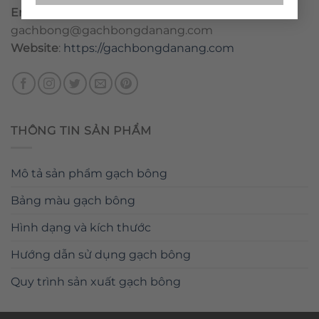
Email
:
danang@gachbongdanang.com
–
gachbong@gachbongdanang.com
Website
:
https://gachbongdanang.com
THÔNG TIN SẢN PHẨM
Mô tả sản phẩm gạch bông
Bảng màu gạch bông
Hình dạng và kích thước
Hướng dẫn sử dụng gạch bông
Quy trình sản xuất gạch bông