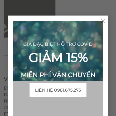
×
Gạch bông cổ điển CTS
GIÁ ĐẶC BIỆT HỖ TRỢ COVID
44.2
GIẢM 15%
MIỄN PHÍ VẬN CHUYỂN
VPĐD - CTY TNHH GẠCH BÔNG VIỆT NAM
Địa chỉ:
CCN Quán Lát, Xã Đức Chánh, Huyện Mộ
LIÊN HỆ 0981.675.275
Đức, Tỉnh Quảng Ngãi
Nhà máy miền trung:
L1 CCN Quán Lát, Xã Đức
Chánh, Huyện Mộ Đức, Tỉnh Quảng Ngãi, Việt Nam
ĐT
:
0938.010516