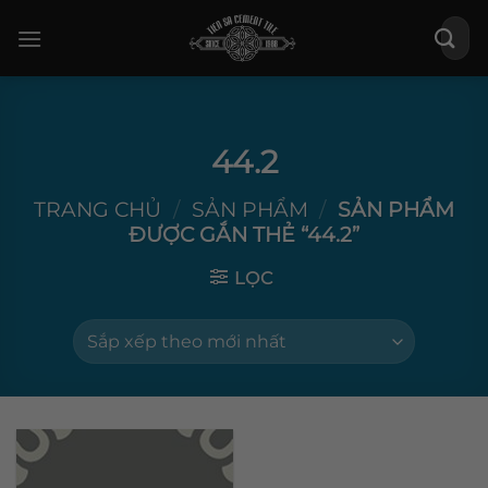
Bỏ
Tìm
qua
kiếm:
nội
dung
44.2
TRANG CHỦ
/
SẢN PHẨM
/
SẢN PHẨM
ĐƯỢC GẮN THẺ “44.2”
LỌC