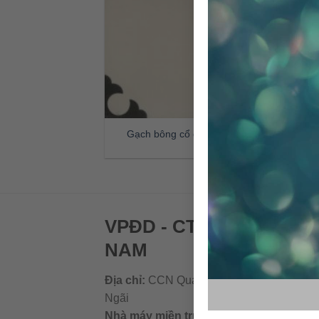
Gạch bông cổ điển CTS 44.1
VPĐD - CTY TNHH GẠC
NAM
Địa chỉ:
CCN Quán Lát, Xã Đức Chánh, H
Ngãi
Nhà máy miền trung:
L1 CCN Quán Lát, 