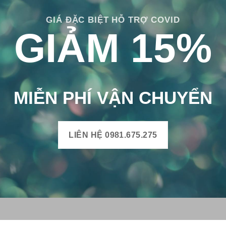
GIÁ ĐẶC BIỆT HỖ TRỢ COVID
GIẢM 15%
MIỄN PHÍ VẬN CHUYỂN
LIÊN HỆ 0981.675.275
H BÔNG VIỆT
THÔNG TIN SẢN PHẨM
Mô tả sản phẩm gạch bông
uyện Mộ Đức, Tỉnh Quảng
Bảng màu gạch bông
Xã Đức Chánh, Huyện Mộ