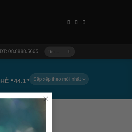
Tìm
ĐT: 08.8888.5665
kiếm:
Ẻ “44.1”
×