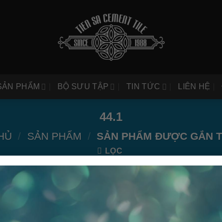
SẢN PHẨM
BỘ SƯU TẬP
TIN TỨC
LIÊN HỆ
44.1
HỦ
/
SẢN PHẨM
/
SẢN PHẨM ĐƯỢC GẮN TH
LỌC