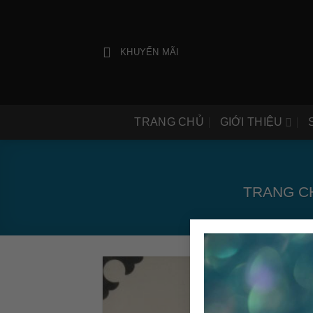
Bỏ
qua
nội
KHUYẾN MÃI
dung
TRANG CHỦ
GIỚI THIỆU
TRANG C