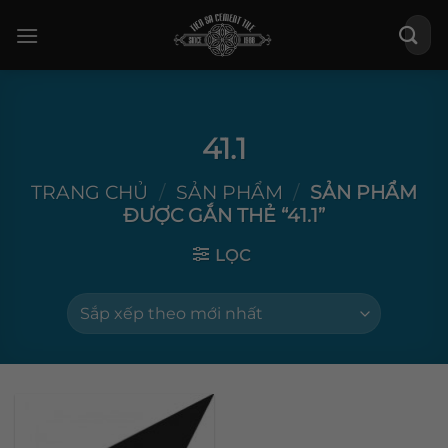
Bỏ
Tìm
qua
kiếm:
nội
dung
41.1
TRANG CHỦ
/
SẢN PHẨM
/
SẢN PHẨM
ĐƯỢC GẮN THẺ “41.1”
LỌC