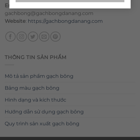
Email
:
danang@gachbongdanang.com
–
gachbong@gachbongdanang.com
Website
:
https://gachbongdanang.com
THÔNG TIN SẢN PHẨM
Mô tả sản phẩm gạch bông
Bảng màu gạch bông
Hình dạng và kích thước
Hướng dẫn sử dụng gạch bông
Quy trình sản xuất gạch bông