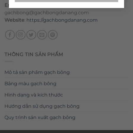
Email
:
danang@gachbongdanang.com
–
gachbong@gachbongdanang.com
Website
:
https://gachbongdanang.com
THÔNG TIN SẢN PHẨM
Mô tả sản phẩm gạch bông
Bảng màu gạch bông
Hình dạng và kích thước
Hướng dẫn sử dụng gạch bông
Quy trình sản xuất gạch bông