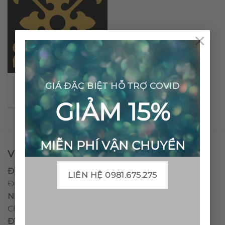
×
Gạch bông cổ điển CTS
GIÁ ĐẶC BIỆT HỖ TRỢ COVID
39.6
GIẢM 15%
MIỄN PHÍ VẬN CHUYỂN
VPĐD - CTY TNHH GẠCH BÔNG VIỆT NAM
Địa chỉ:
CCN Quán Lát, Xã Đức Chánh, Huyện Mộ
LIÊN HỆ 0981.675.275
Đức, Tỉnh Quảng Ngãi
Nhà máy miền trung:
L1 CCN Quán Lát, Xã Đức
Chánh, Huyện Mộ Đức, Tỉnh Quảng Ngãi, Việt Nam
ĐT
:
0938.010516