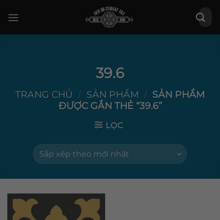
Bỏ
Tìm
qua
kiếm:
nội
dung
39.6
TRANG CHỦ
/
SẢN PHẨM
/
SẢN PHẨM
ĐƯỢC GẮN THẺ “39.6”
LỌC