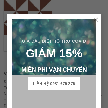
×
Gạch bông cổ điển CTS
GIÁ ĐẶC BIỆT HỖ TRỢ COVID
34.1
GIẢM 15%
MIỄN PHÍ VẬN CHUYỂN
VPĐD - CTY TNHH GẠCH BÔNG VIỆT NAM
Địa chỉ:
CCN Quán Lát, Xã Đức Chánh, Huyện Mộ Đức,
LIÊN HỆ 0981.675.275
Tỉnh Quảng Ngãi
Nhà máy miền trung:
L1 CCN Quán Lát, Xã Đức Chánh,
Huyện Mộ Đức, Tỉnh Quảng Ngãi, Việt Nam
ĐT
:
0938.010516