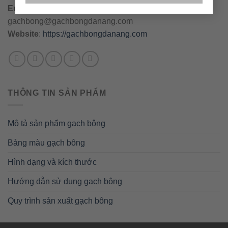
Email
:
danang@gachbongdanang.com
–
gachbong@gachbongdanang.com
Website
:
https://gachbongdanang.com
THÔNG TIN SẢN PHẨM
Mô tả sản phẩm gạch bông
Bảng màu gạch bông
Hình dạng và kích thước
Hướng dẫn sử dụng gạch bông
Quy trình sản xuất gạch bông