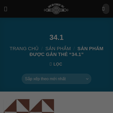
Bỏ
Tìm
qua
kiếm:
nội
dung
34.1
TRANG CHỦ
/
SẢN PHẨM
/
SẢN PHẨM
ĐƯỢC GẮN THẺ “34.1”
LỌC