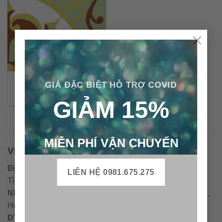
×
Gạch bông cổ điển CTS
GIÁ ĐẶC BIỆT HỖ TRỢ COVID
28.2
GIẢM 15%
MIỄN PHÍ VẬN CHUYỂN
VPĐD - CTY TNHH GẠCH BÔNG VIỆT NAM
Địa chỉ:
CCN Quán Lát, Xã Đức Chánh, Huyện Mộ Đức,
LIÊN HỆ 0981.675.275
Tỉnh Quảng Ngãi
Nhà máy miền trung:
L1 CCN Quán Lát, Xã Đức Chánh,
Huyện Mộ Đức, Tỉnh Quảng Ngãi, Việt Nam
ĐT
:
0938.010516