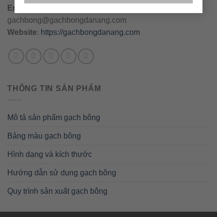
Email
:
danang@gachbongdanang.com
–
gachbong@gachbongdanang.com
Website
:
https://gachbongdanang.com
THÔNG TIN SẢN PHẨM
Mô tả sản phẩm gạch bông
Bảng màu gạch bông
Hình dạng và kích thước
Hướng dẫn sử dụng gạch bông
Quy trình sản xuất gạch bông