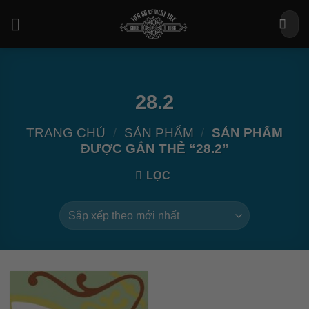
Bỏ
Tìm
qua
kiếm:
nội
dung
28.2
TRANG CHỦ
/
SẢN PHẨM
/
SẢN PHẨM
ĐƯỢC GẮN THẺ “28.2”
LỌC