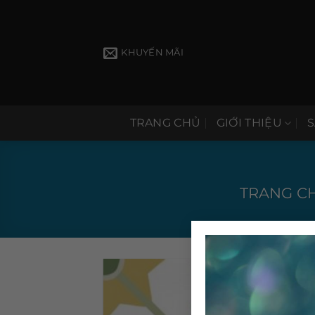
Bỏ
qua
nội
KHUYẾN MÃI
dung
TRANG CHỦ
GIỚI THIỆU
TRANG C