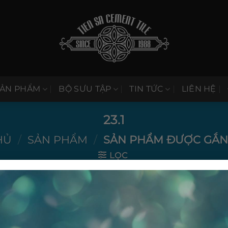
SẢN PHẨM
BỘ SƯU TẬP
TIN TỨC
LIÊN HỆ
23.1
HỦ
/
SẢN PHẨM
/
SẢN PHẨM ĐƯỢC GẮN T
LỌC