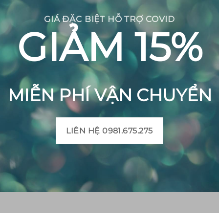
GIÁ ĐẶC BIỆT HỖ TRỢ COVID
GIẢM 15%
MIỄN PHÍ VẬN CHUYỂN
LIÊN HỆ 0981.675.275
CH BÔNG VIỆT
THÔNG TIN SẢN PHẨM
Mô tả sản phẩm gạch bô
 Huyện Mộ Đức, Tỉnh
Bảng màu gạch bông
t, Xã Đức Chánh, Huyện