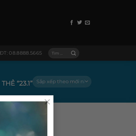
Tìm
ĐT: 08.8888.5665
kiếm:
HẺ “23.1”
×