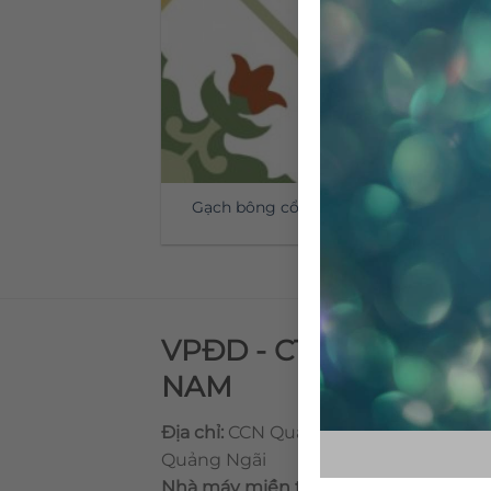
Gạch bông cổ điển CTS 23.1
VPĐD - CTY TNHH GẠ
NAM
Địa chỉ:
CCN Quán Lát, Xã Đức Chánh,
Quảng Ngãi
Nhà máy miền trung:
L1 CCN Quán Lá