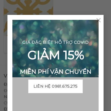
×
Gạch bông cổ điển CTS
GIÁ ĐẶC BIỆT HỖ TRỢ COVID
22.6
GIẢM 15%
MIỄN PHÍ VẬN CHUYỂN
VPĐD - CTY TNHH GẠCH BÔNG VIỆT NAM
Địa chỉ:
CCN Quán Lát, Xã Đức Chánh, Huyện Mộ
LIÊN HỆ 0981.675.275
Đức, Tỉnh Quảng Ngãi
Nhà máy miền trung:
L1 CCN Quán Lát, Xã Đức
Chánh, Huyện Mộ Đức, Tỉnh Quảng Ngãi, Việt Nam
ĐT
:
0938.010516