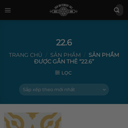
Bỏ
Tìm
qua
kiếm:
nội
dung
22.6
TRANG CHỦ
/
SẢN PHẨM
/
SẢN PHẨM
ĐƯỢC GẮN THẺ “22.6”
LỌC