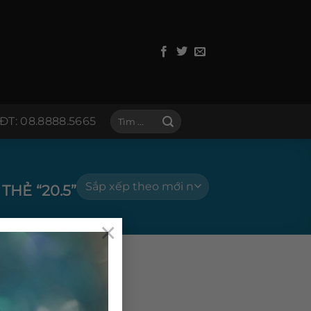
Tìm
ĐT: 08.8888.5665
kiếm:
HẺ “20.5”
×