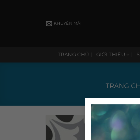
Bỏ
qua
nội
KHUYẾN MÃI
dung
TRANG CHỦ
GIỚI THIỆU
TRANG C