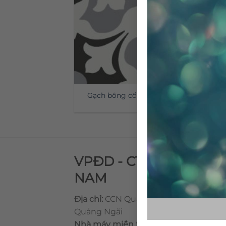
Gạch bông cổ điển CTS 20.5
VPĐD - CTY TNHH GẠ
NAM
Địa chỉ:
CCN Quán Lát, Xã Đức Chánh,
Quảng Ngãi
Nhà máy miền trung:
L1 CCN Quán Lá