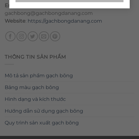
Email
:
danang@gachbongdanang.com
–
gachbong@gachbongdanang.com
Website
:
https://gachbongdanang.com
THÔNG TIN SẢN PHẨM
Mô tả sản phẩm gạch bông
Bảng màu gạch bông
Hình dạng và kích thước
Hướng dẫn sử dụng gạch bông
Quy trình sản xuất gạch bông