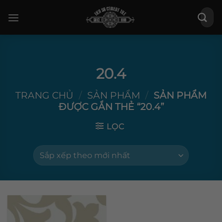
Bỏ
Tìm
qua
kiếm:
nội
dung
20.4
TRANG CHỦ
/
SẢN PHẨM
/
SẢN PHẨM
ĐƯỢC GẮN THẺ “20.4”
LỌC