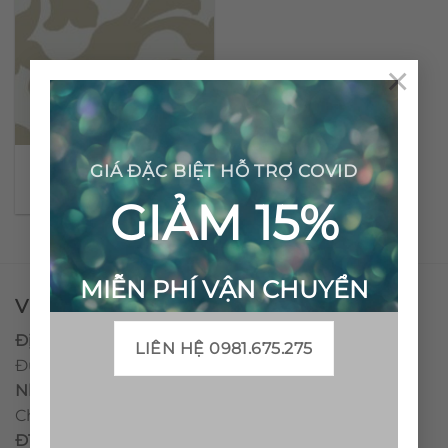
×
Gạch bông cổ điển CTS
GIÁ ĐẶC BIỆT HỖ TRỢ COVID
20.4
GIẢM 15%
MIỄN PHÍ VẬN CHUYỂN
VPĐD - CTY TNHH GẠCH BÔNG VIỆT NAM
Địa chỉ:
CCN Quán Lát, Xã Đức Chánh, Huyện Mộ
LIÊN HỆ 0981.675.275
Đức, Tỉnh Quảng Ngãi
Nhà máy miền trung:
L1 CCN Quán Lát, Xã Đức
Chánh, Huyện Mộ Đức, Tỉnh Quảng Ngãi, Việt Nam
ĐT
:
0938.010516