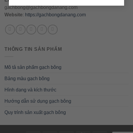
gachbong@gachbongdanang.com
Website
:
https://gachbongdanang.com
THÔNG TIN SẢN PHẨM
Mô tả sản phẩm gạch bông
Bảng màu gạch bông
Hình dạng và kích thước
Hướng dẫn sử dụng gạch bông
Quy trình sản xuất gạch bông