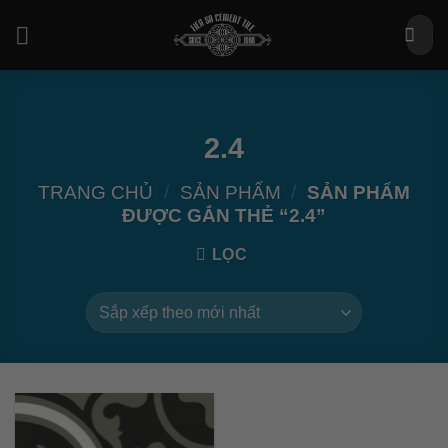
Bỏ
Tìm
qua
kiếm:
nội
dung
2.4
TRANG CHỦ
/
SẢN PHẨM
/
SẢN PHẨM
ĐƯỢC GẮN THẺ “2.4”
LỌC