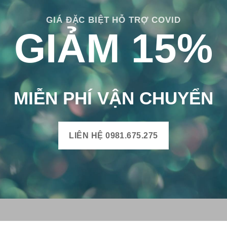
GIÁ ĐẶC BIỆT HỖ TRỢ COVID
GIẢM 15%
MIỄN PHÍ VẬN CHUYỂN
LIÊN HỆ 0981.675.275
H BÔNG VIỆT
THÔNG TIN SẢN PHẨM
Mô tả sản phẩm gạch bông
uyện Mộ Đức, Tỉnh Quảng
Bảng màu gạch bông
Xã Đức Chánh, Huyện Mộ