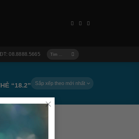
Tìm
ĐT: 08.8888.5665
kiếm:
Ẻ “18.2”
×