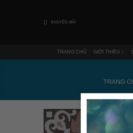
Bỏ
qua
nội
KHUYẾN MÃI
dung
TRANG CHỦ
GIỚI THIỆU
TRANG C