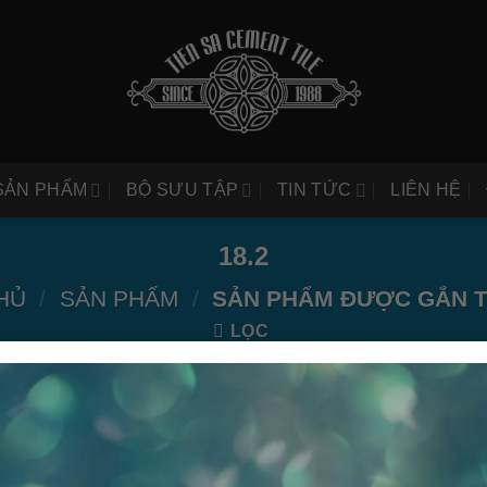
SẢN PHẨM
BỘ SƯU TẬP
TIN TỨC
LIÊN HỆ
18.2
HỦ
/
SẢN PHẨM
/
SẢN PHẨM ĐƯỢC GẮN TH
LỌC