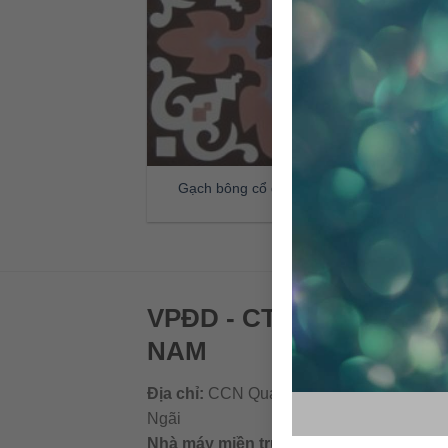
Gạch bông cổ điển CTS 18.2
VPĐD - CTY TNHH GẠC
NAM
Địa chỉ:
CCN Quán Lát, Xã Đức Chánh, H
Ngãi
Nhà máy miền trung:
L1 CCN Quán Lát, 