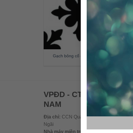
Gạch bông cổ điển CTS 17.3
VPĐD - CTY TNHH GẠC
NAM
Địa chỉ:
CCN Quán Lát, Xã Đức Chánh, H
Ngãi
Nhà máy miền trung:
L1 CCN Quán Lát, 