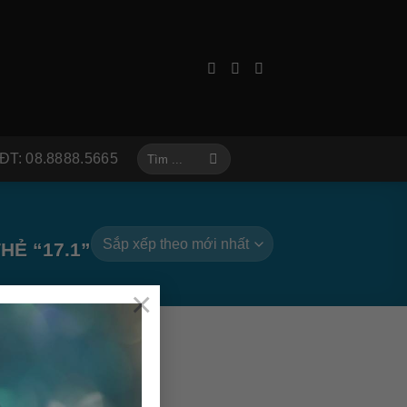
Tìm
ĐT: 08.8888.5665
kiếm:
Ẻ “17.1”
×