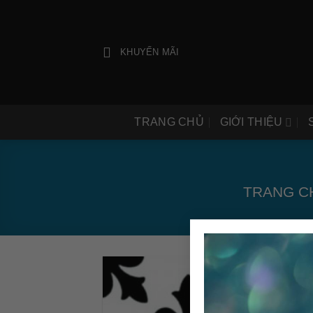
Bỏ
qua
nội
KHUYẾN MÃI
dung
TRANG CHỦ
GIỚI THIỆU
TRANG C