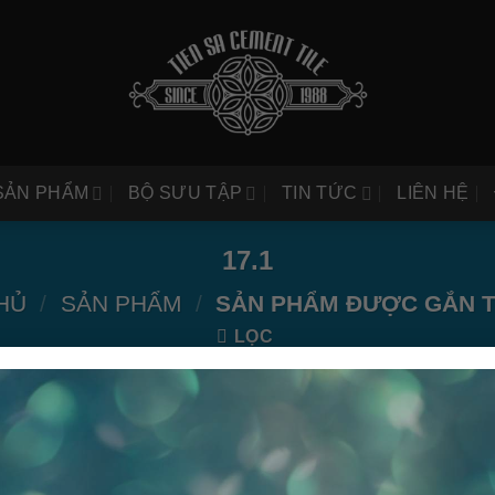
SẢN PHẨM
BỘ SƯU TẬP
TIN TỨC
LIÊN HỆ
17.1
HỦ
/
SẢN PHẨM
/
SẢN PHẨM ĐƯỢC GẮN TH
LỌC