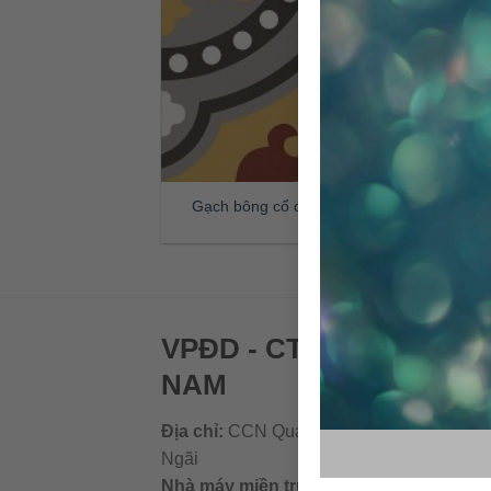
Gạch bông cổ điển CTS 112.1
G
VPĐD - CTY TNHH GẠC
NAM
Địa chỉ:
CCN Quán Lát, Xã Đức Chánh, H
Ngãi
Nhà máy miền trung:
L1 CCN Quán Lát, 