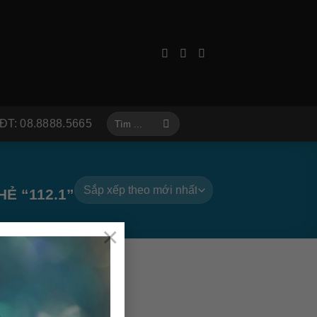
Tìm
ĐT: 08.8888.5665
kiếm:
Ẻ “112.1”
×