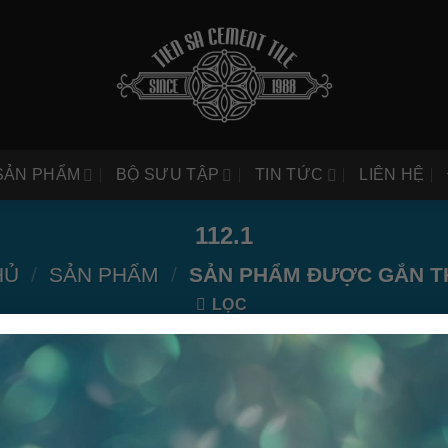
SẢN PHẨM
BỘ SƯU TẬP
TIN TỨC
LIÊN HỆ
112.1
HỦ
/
SẢN PHẨM
/
SẢN PHẨM ĐƯỢC GẮN TH
LỌC