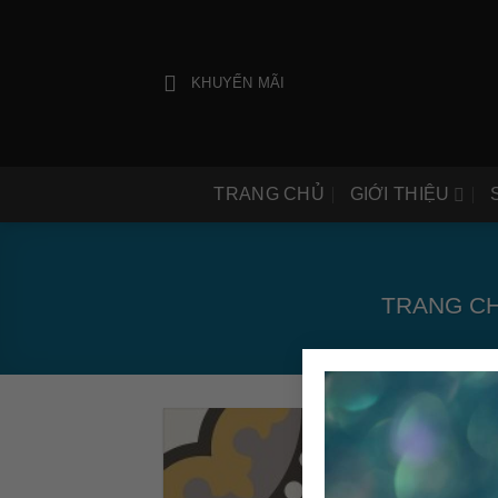
Bỏ
qua
nội
KHUYẾN MÃI
dung
TRANG CHỦ
GIỚI THIỆU
TRANG C