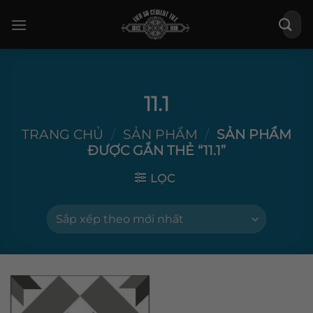
Bỏ
Tìm
qua
kiếm:
nội
dung
11.1
TRANG CHỦ
/
SẢN PHẨM
/
SẢN PHẨM
ĐƯỢC GẮN THẺ “11.1”
LỌC