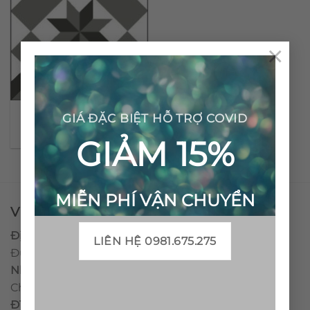
×
Gạch bông cổ điển CTS
GIÁ ĐẶC BIỆT HỖ TRỢ COVID
11.1
GIẢM 15%
MIỄN PHÍ VẬN CHUYỂN
VPĐD - CTY TNHH GẠCH BÔNG VIỆT NAM
Địa chỉ:
CCN Quán Lát, Xã Đức Chánh, Huyện Mộ
LIÊN HỆ 0981.675.275
Đức, Tỉnh Quảng Ngãi
Nhà máy miền trung:
L1 CCN Quán Lát, Xã Đức
Chánh, Huyện Mộ Đức, Tỉnh Quảng Ngãi, Việt Nam
ĐT
:
0938.010516