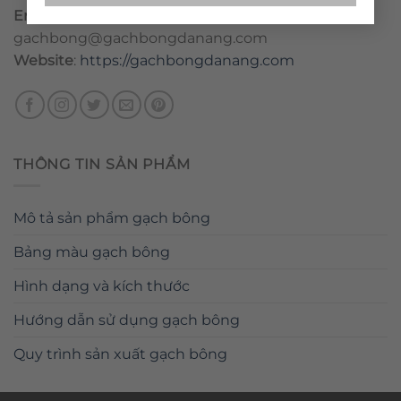
Email
:
danang@gachbongdanang.com
–
gachbong@gachbongdanang.com
Website
:
https://gachbongdanang.com
THÔNG TIN SẢN PHẨM
Mô tả sản phẩm gạch bông
Bảng màu gạch bông
Hình dạng và kích thước
Hướng dẫn sử dụng gạch bông
Quy trình sản xuất gạch bông