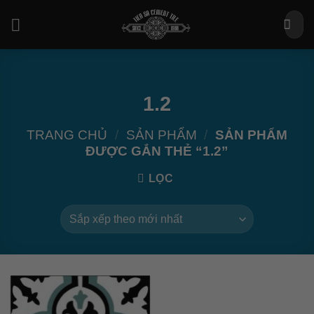
Bỏ
Tìm
qua
kiếm:
nội
dung
1.2
TRANG CHỦ
/
SẢN PHẨM
/
SẢN PHẨM
ĐƯỢC GẮN THẺ “1.2”
LỌC