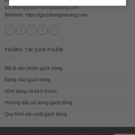
gachbong@gachbongdanang.com
Website
:
https://gachbongdanang.com
THÔNG TIN SẢN PHẨM
Mô tả sản phẩm gạch bông
Bảng màu gạch bông
Hình dạng và kích thước
Hướng dẫn sử dụng gạch bông
Quy trình sản xuất gạch bông