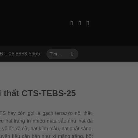
Tìm
ĐT: 08.8888.5665
kiếm:
i thất CTS-TEBS-25
S hay còn gọi là gạch terrazzo nội thất.
ệu hạt trang trí nhiều màu sắc như hạt đá
, vỏ ốc xà cừ, hạt kính màu, hạt phát sáng,
yên liệu căn bản như xi măng trắng, bột