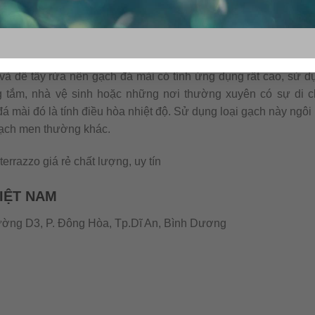
nhà
à dễ tẩy rửa nên gạch đá mài có tính ứng dụng rất cao, sử dụn
g tắm, nhà vệ sinh hoặc những nơi thường xuyên có sự di c
đá mài đó là tính điều hòa nhiệt độ. Sử dụng loại gạch này ngôi
 gạch men thường khác.
errazzo giá rẻ chất lượng, uy tín
IỆT NAM
ng D3, P. Đông Hòa, Tp.Dĩ An, Bình Dương