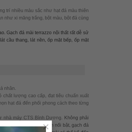
ang trí nhiều màu sắc như hạt đá màu thiên
ản như xi măng trắng, bột màu, bột đá cùng
o. Gạch đá mài terrazzo nội thất rất dễ sử
át cầu thang, lát nền, ốp mặt bếp, ốp mặt
cá nhân.
chất lượng cao cấp, đạt tiêu chuẩn xuất
họn hạt đá đến phối phong cách theo từng
 từ nhà máy CTS Bình Dương.
Không phải
×
h. Sở hữu nhiều ưu điểm nổi bật, gạch đá