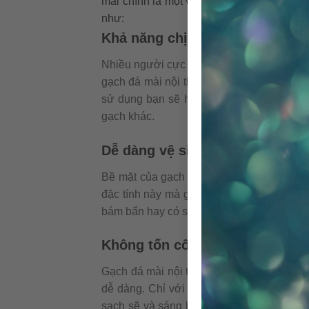
mài chính là một vật liệu nên sử dụng & 
như:
Khả năng chịu lực cao
Nhiều người cực kỳ lo ngại về việc sử dụ
gạch đá mài nội thất thì tuổi thọ sử dụng, 
sử dụng bạn sẽ hoàn toàn yên tâm về chấ
gạch khác.
Dễ dàng vệ sinh, tẩy rửa
Bề mặt của gạch đá mài không chỉ có độ b
đặc tính này mà gạch đá mài chính là sự 
bám bẩn hay có sự cố gì xảy ra.
Không tốn công bảo dưỡng
Gạch đá mài nội thất khó bị bám bẩn, nếu
dễ dàng. Chỉ với một chút nước tẩy rửa và
sạch sẽ và sáng bóng hơn. Bạn không cầ