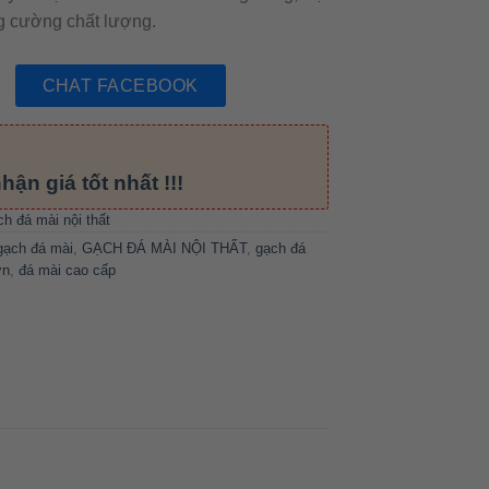
ng cường chất lượng.
CHAT FACEBOOK
hận giá tốt nhất !!!
h đá mài nội thất
gạch đá mài
,
GẠCH ĐÁ MÀI NỘI THẤT
,
gạch đá
ớn
,
đá mài cao cấp