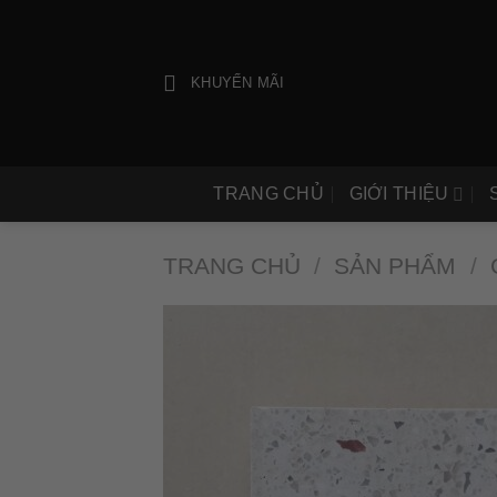
Bỏ
qua
nội
KHUYẾN MÃI
dung
TRANG CHỦ
GIỚI THIỆU
TRANG CHỦ
/
SẢN PHẨM
/