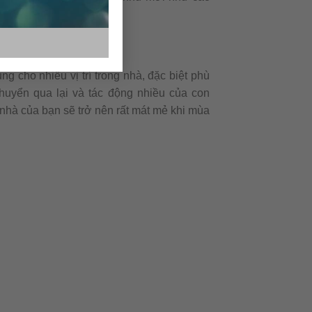
g cho nhiều vị trí trong nhà, đặc biệt phù
huyển qua lại và tác động nhiều của con
 nhà của bạn sẽ trở nên rất mát mẻ khi mùa