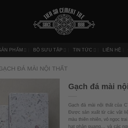
SẢN PHẨM
BỘ SƯU TẬP
TIN TỨC
LIÊN HỆ
GẠCH ĐÁ MÀI NỘI THẤT
Gạch đá mài nộ
Gạch đá mài nội thất của CT
Được sản xuất từ các vật li
màu thiên nhiên, vỏ ngọc trai
hạt phản quang… và các ngu