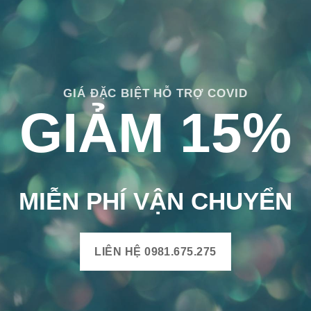
không khiến bạn phải thất vọng khi lựa chọn. Những ưu điểm n
ng gạch một thời gian sẽ trở nên hao mòn, hư hỏng làm mất tín
quá trình hao mòn sẽ lâu hơn rất nhiều. Gạch đá mài còn có tính 
GIÁ ĐẶC BIỆT HỖ TRỢ COVID
t lượng của gạch, không bị lo lắng về vấn đề gạch bị trầy x
GIẢM 15%
ền cao, khó bị trầy xước mà còn dễ dàng lau chùi, làm sạch 
MIỄN PHÍ VẬN CHUYỂN
lựa chọn hoàn hảo cho nhà bếp, nhà tắm, hay nhà vệ sinh của bạ
LIÊN HỆ 0981.675.275
 bị bám bẩn cũng đễ dàng làm sạch vết bẩn trên bề mặt với n
 một ít thời gian, công sức, mọi vết bẩn trên gạch sẽ bị thổi 
n phải dày công chăm sóc hay thực hiện bảo dưỡng tốn kém 