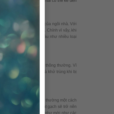
ổi bật của gạch bông đá mài có thể kể đến
h thẩm mỹ và chất lượng của ngôi nhà. Với
chịu lực cao, độ bền tốt. Chính vì vậy, khi
ước, hư hỏng hay phai màu như nhiều loại
với nước và chất tẩy rửa thông thường. Vì
n vì tính dễ lau chùi và khử trùng khi bị
ước và chất tẩy rửa thông thường một cách
bay ngay lập tức và bề mặt gạch sẽ trở nên
để giữ gạch đẹp và luôn như mới như các