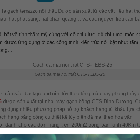
là gạch terrazzo nội thất. Được sản xuất từ các vật liệu hạt tr
h màu, hạt phát sáng, hạt phản quang… và các nguyên liệu căn b
i bật về tính thẩm mỹ cùng với độ chịu lực, độ chịu mài mòn ca
được ứng dụng ở các công trình kiến trúc nổi bật như: tấm l
 công…
Gạch đá mài nội thất CTS-TEBS-25
 về màu sắc, background nền tùy theo tông màu hay phong thủy 
5
được sản xuất tại nhà máy gạch bông CTS Bình Dương. Có 
ứng dụng nhiều phương pháp hỗ trợ khách hàng từ khâu lựa c
hách hàng bằng công cụ thiết kế tùy biến đá mài theo hoa văn.
ơi dành cho các đơn hàng trên 200m2 trong bán kính 40Km
được nhiều người ưa chuộng và lựa chọn cho ngôi nhà của mìn