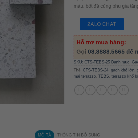
màu, bột đá cùng phụ gia tă
ZALO CHAT
Hỗ trợ mua hàng:
Gọi
08.8888.5665
để n
SKU:
CTS-TEBS-25
Danh mục:
Gạc
Thẻ:
CTS-TEBS-24
,
gạch khổ lớn
,
mài terrazzo
,
TEBS
,
terrazzo khổ l
MÔ TẢ
THÔNG TIN BỔ SUNG