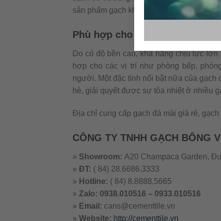
sản phẩm gạch khác.
Phù hợp cho nhiều vị trí trong 
Do có độ bền cao, khả năng chịu lực lớn v
hợp cho các vị trí như phòng bếp, phòn
người. Một đặc tính nổi bật nữa của gạch 
hè, giải quyết được sự tỏa nhiệt ở nhiều
Địa chỉ cung cấp gạch đá mài giá rẻ, gạch t
CÔNG TY TNHH GẠCH BÔNG V
»
Showroom:
A20 Champaca Garden, Đườ
»
ĐT:
( 84) 28.6686.3333
»
Hotline:
( 84) 8.8888.5665
»
Zalo: 0938.010516 – 0933.010516
»
Email:
cans@cementtile.vn
»
Website:
http://cementtile.vn