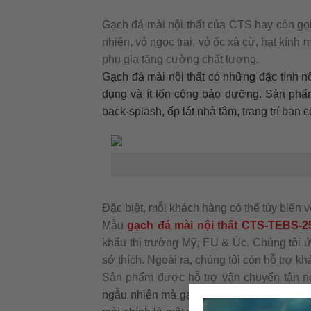
Gạch đá mài nội thất của CTS hay còn gọi 
nhiên, vỏ ngọc trai, vỏ ốc xà cừ, hạt kín
phụ gia tăng cường chất lượng.
Gạch đá mài nội thất có những đặc tính nổ
dụng và ít tốn công bảo dưỡng. Sản phẩm 
back-splash, ốp lát nhà tắm, trang trí ban
Đặc biệt, mỗi khách hàng có thể tùy biến
Mẫu
gạch đá mài nội thất CTS-TEBS-2
khẩu thị trường Mỹ, EU & Úc. Chúng tôi 
sở thích. Ngoài ra, chúng tôi còn hỗ trợ k
Sản phẩm được hỗ trợ vận chuyển tận n
ngẫu nhiên mà gạch đá mài nội thất lại 