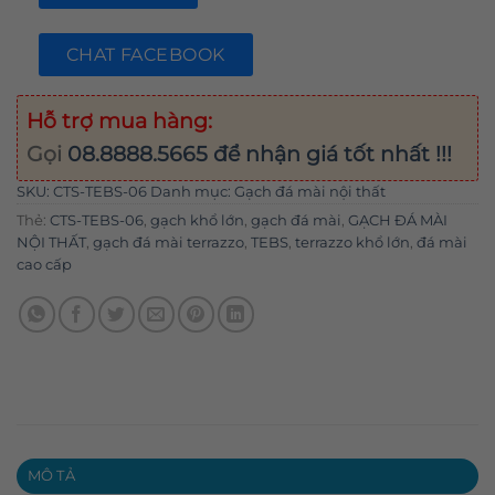
CHAT FACEBOOK
Hỗ trợ mua hàng:
Gọi
08.8888.5665
để nhận giá tốt nhất !!!
SKU:
CTS-TEBS-06
Danh mục:
Gạch đá mài nội thất
Thẻ:
CTS-TEBS-06
,
gạch khổ lớn
,
gạch đá mài
,
GẠCH ĐÁ MÀI
NỘI THẤT
,
gạch đá mài terrazzo
,
TEBS
,
terrazzo khổ lớn
,
đá mài
cao cấp
MÔ TẢ