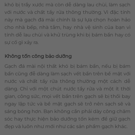
khó bị trầy xước mà còn dễ dàng lau chùi, làm sạch
với nước và chất tẩy rửa thông thường. Vì đặc tính
này mà gạch đá mài chính là sự lựa chọn hoàn hảo
cho nhà bếp, nhà tắm, hay nhà vệ sinh của bạn vì
tính dễ lau chùi và khử trùng khi bị bám bẩn hay có
sự cố gì xảy ra.
Không tốn công bảo dưỡng
Gạch đá mài nội thất khó bị bám bẩn, nếu bị bám
bẩn cũng đễ dàng làm sạch vết bẩn trên bề mặt với
nước và chất tẩy rửa thông thường một cách dễ
dàng. Chỉ với một chút nước tẩy rửa và một ít thời
gian, công sức, mọi vết bẩn trên gạch sẽ bị thổi bay
ngay lập tức và bề mặt gạch sẽ trở nên sạch sẽ và
sáng bóng hơn. Bạn không cần phải dày công chăm
sóc hay thực hiện bảo dưỡng tốn kém để giữ gạch
đẹp và luôn như mới như các sản phẩm gạch khác.