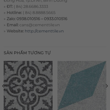
Đông Hòa, Tp.Dĩ An, Bình Dương
»
ĐT:
( 84) 28.6686.3333
»
Hotline:
( 84) 8.8888.5665
»
Zalo: 0938.010516 – 0933.010516
»
Email:
cans@cementtile.vn
»
Website:
http://cementtile.vn
SẢN PHẨM TƯƠNG TỰ