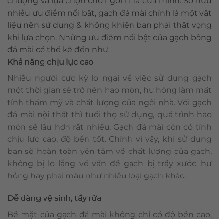
chuộng và lựa chọn cho ngôi nhà của mình. Sở hữu
nhiều ưu điểm nổi bật, gạch đá mài chính là một vật
liệu nên sử dụng & không khiến bạn phải thất vọng
khi lựa chọn. Những ưu điểm nổi bật của gạch bông
đá mài có thể kể đến như:
Khả năng chịu lực cao
Nhiều người cực kỳ lo ngại về việc sử dụng gạch
một thời gian sẽ trở nên hao mòn, hư hỏng làm mất
tính thẩm mỹ và chất lượng của ngôi nhà. Với gạch
đá mài nội thất thì tuổi thọ sử dụng, quá trình hao
mòn sẽ lâu hơn rất nhiều. Gạch đá mài còn có tính
chịu lực cao, độ bền tốt. Chính vì vậy, khi sử dụng
bạn sẽ hoàn toàn yên tâm về chất lượng của gạch,
không bị lo lắng về vấn đề gạch bị trầy xước, hư
hỏng hay phai màu như nhiều loại gạch khác.
Dễ dàng vệ sinh, tẩy rửa
Bề mặt của gạch đá mài không chỉ có độ bền cao,